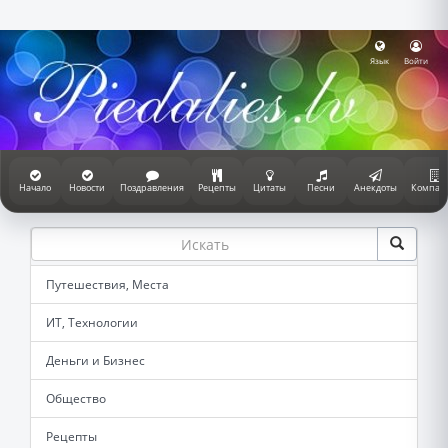
Язык
Войти
Начало
Новости
Поздравления
Рецепты
Цитаты
Песни
Анекдоты
Компан
Путешествия, Места
ИТ, Технологии
Деньги и Бизнес
Общество
Рецепты