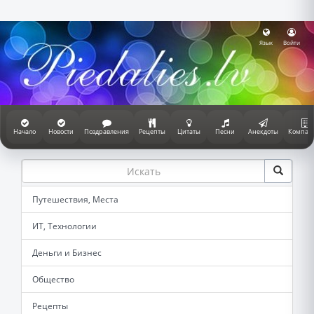
Язык
Войти
Начало
Новости
Поздравления
Рецепты
Цитаты
Песни
Анекдоты
Компан
Путешествия, Места
ИТ, Технологии
Деньги и Бизнес
Общество
Рецепты