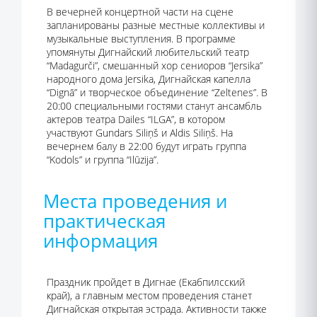
В вечерней концертной части на сцене
запланированы разные местные коллективы и
музыкальные выступления. В программе
упомянуты Дигнайский любительский театр
“Madagurči”, смешанный хор сениоров “Jersika”
народного дома Jersika, Дигнайская капелла
“Dignā” и творческое объединение “Zeltenes”. В
20:00 специальными гостями станут ансамбль
актеров театра Dailes “ILGA”, в котором
участвуют Gundars Siliņš и Aldis Siliņš. На
вечернем балу в 22:00 будут играть группа
“Kodols” и группа “Ilūzija”.
Места проведения и
практическая
информация
Праздник пройдет в Дигнае (Екабпилсский
край), а главным местом проведения станет
Дигнайская открытая эстрада. Активности также