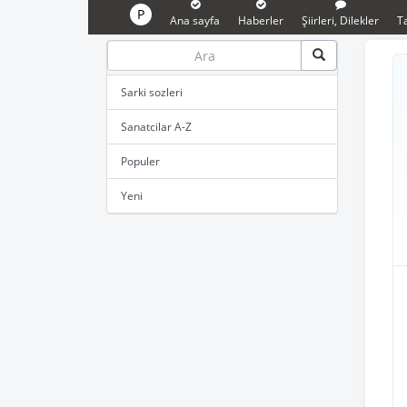
P
Ana sayfa
Haberler
Şiirleri, Dilekler
Ta
Sarki sozleri
Sanatcilar A-Z
Populer
Yeni