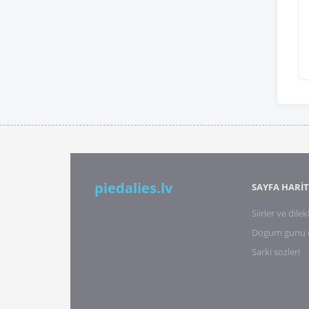
piedalies.lv
SAYFA HARİT
Siirler ve dilek
Dogum gunu di
Sarki sozleri