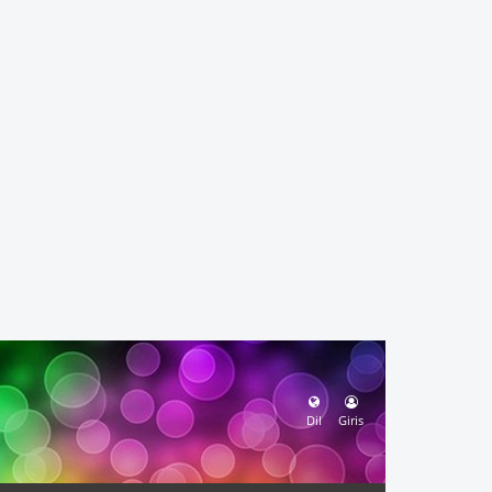
Dil
Giris