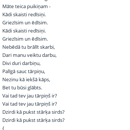
Māte teica puikiņam -
Kādi skaisti redīsiņi.
Griezīsim un ēdīsim.
Kādi skaisti redīsiņi.
Griezīsim un ēdīsim.
Nebēdā tu brālīt skarbi,
Dari manu veiktu darbu,
Divi duri darbiņu,
Palīgā sauc tārpiņu,
Nezinu kā iekšā kāps,
Bet tu būsi glābts.
Vai tad tev jau tārpiņš ir?
Vai tad tev jau tārpiņš ir?
Dzirdi kā pukst stārķa sirds?
Dzirdi kā pukst stārķa sirds?
{