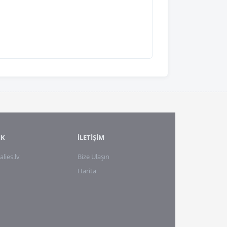
IK
İLETİŞİM
alies.lv
Bize Ulaşın
Harita