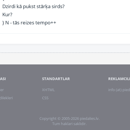
Dzirdi kā pukst stārķa sirds?
Kur?
} N - tās reizes tempo++
ASI
STANDARTLAR
REKLAMCIL
ler
XHTML
info (at) pied
lekleri
CSS
Copyright © 2005-2026 piedalies.lv.
Tum haklari saklidir.