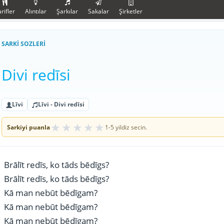
rifler
Alıntılar
Şarkılar
Sakalar
Şirketler
SARKI SOZLERI
Divi redīsi
Līvi
Līvi - Divi redīsi
★
★
★
★
★
Sarkiyi puanla
1-5 yildiz secin.
Brālīt redīs, ko tāds bēdīgs?
Brālīt redīs, ko tāds bēdīgs?
Kā man nebūt bēdīgam?
Kā man nebūt bēdīgam?
Kā man nebūt bēdīgam?