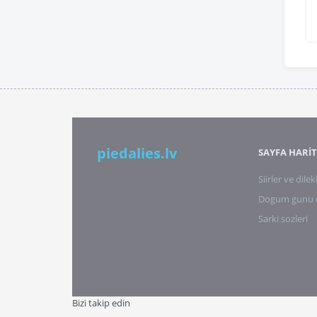
piedalies.lv
SAYFA HARİT
Siirler ve dilek
Dogum gunu di
Sarki sozleri
Bizi takip edin