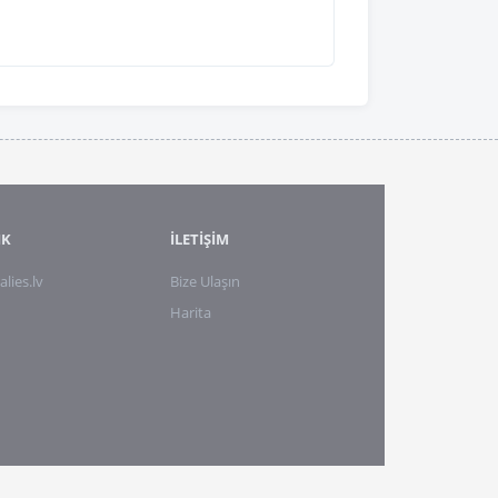
IK
İLETİŞİM
alies.lv
Bize Ulaşın
Harita