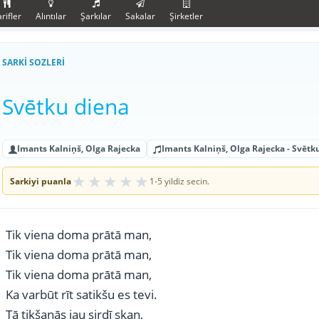
rifler
Alıntılar
Şarkılar
Sakalar
Şirketler
SARKI SOZLERI
Svētku diena
Imants Kalniņš, Olga Rajecka
Imants Kalniņš, Olga Rajecka - Svētk
★
★
★
★
★
Sarkiyi puanla
1-5 yildiz secin.
Tik viena doma prātā man,
Tik viena doma prātā man,
Tik viena doma prātā man,
Ka varbūt rīt satikšu es tevi.
Tā tikšanās jau sirdī skan,