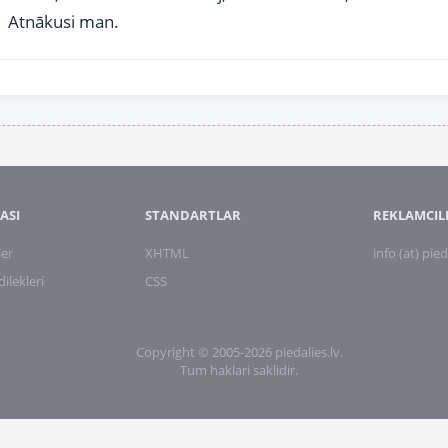
Atnākusi man.
ASI
STANDARTLAR
REKLAMCIL
ler
XHTML
info (at) pied
lekleri
CSS
Copyright © 2005-2026 piedalies.lv.
Tum haklari saklidir.