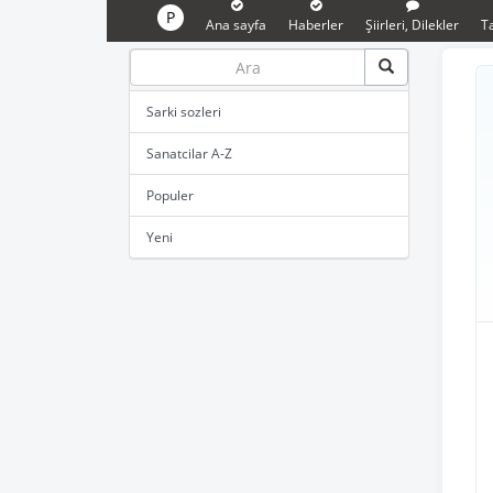
P
Ana sayfa
Haberler
Şiirleri, Dilekler
Ta
Sarki sozleri
Sanatcilar A-Z
Populer
Yeni