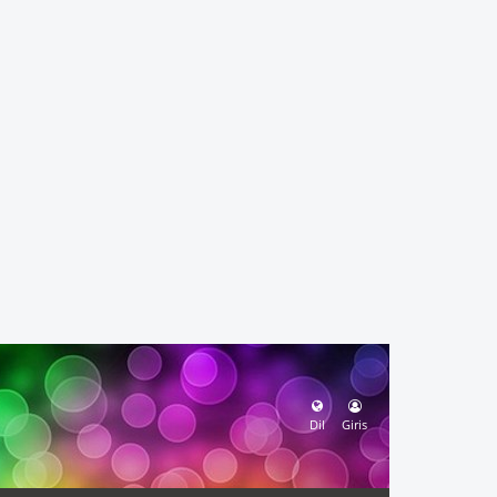
Dil
Giris