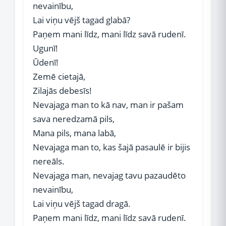
nevainību,
Lai viņu vējš tagad glabā?
Paņem mani līdz, mani līdz savā rudenī.
Ugunī!
Ūdenī!
Zemē cietajā,
Zilajās debesīs!
Nevajaga man to kā nav, man ir pašam
sava neredzamā pils,
Mana pils, mana labā,
Nevajaga man to, kas šajā pasaulē ir bijis
nereāls.
Nevajaga man, nevajag tavu pazaudēto
nevainību,
Lai viņu vējš tagad dragā.
Paņem mani līdz, mani līdz savā rudenī.