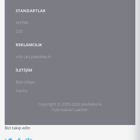
STANDARTLAR
XHTML
CSS
REKLAMCILIK
info (at) piedalies.lv
İLETİŞİM
Bize Ulaşın
Harita
Copyright © 2005-2026 piedalies.lv.
Tum haklari saklidir.
Bizi takip edin