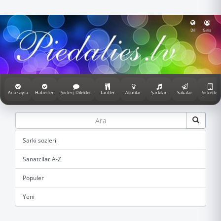
Dil
Giris
Ana sayfa
Haberler
Şiirleri, Dilekler
Tarifler
Alıntılar
Şarkılar
Sakalar
Şirketler
Sarki sozleri
Sanatcilar A-Z
Populer
Yeni