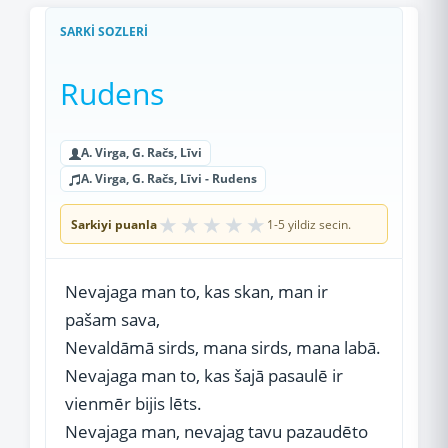
SARKI SOZLERI
Rudens
A. Virga, G. Račs, Līvi
A. Virga, G. Račs, Līvi - Rudens
★
★
★
★
★
Sarkiyi puanla
1-5 yildiz secin.
Nevajaga man to, kas skan, man ir
pašam sava,
Nevaldāmā sirds, mana sirds, mana labā.
Nevajaga man to, kas šajā pasaulē ir
vienmēr bijis lēts.
Nevajaga man, nevajag tavu pazaudēto