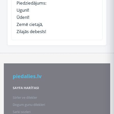
Piedziedājums:
Ugunī!
Ūdenī!
Zemē cietajā,
Zilajās debesīs!
piedalies.lv
SAYFA HARİTASI
Siirler ve dilekler
Dogum gunu dilekleri
Sarki sozleri