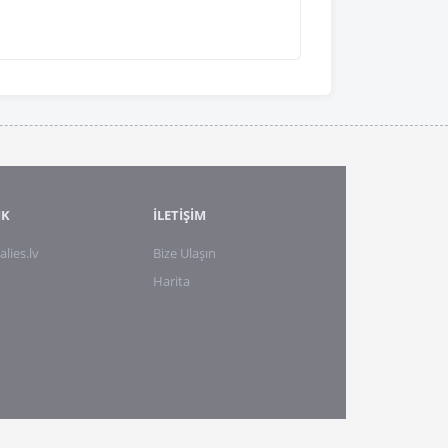
IK
İLETİŞİM
alies.lv
Bize Ulaşın
Harita