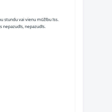
nu stundu vai vienu mūžību īss.
as nepazudīs, nepazudīs.
.