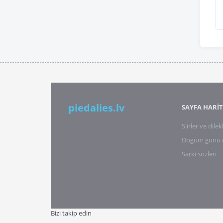
piedalies.lv
SAYFA HARİT
Siirler ve dilek
Dogum gunu di
Sarki sozleri
Bizi takip edin