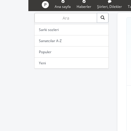
P
Ana sayfa
Haberler
Şiirleri, Dilekler
Ta
Sarki sozleri
Sanatcilar A-Z
Populer
Yeni