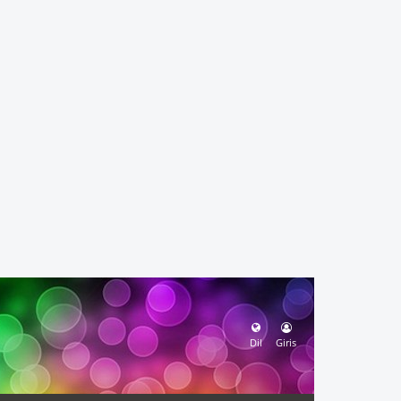
Dil
Giris