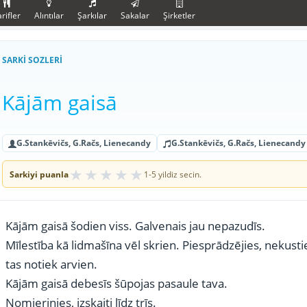
rifler
Alıntılar
Şarkılar
Sakalar
Şirketler
SARKI SOZLERI
Kājām gaisā
G.Stankēvičs, G.Račs, Lienecandy
G.Stankēvičs, G.Račs, Lienecandy
★
★
★
★
★
Sarkiyi puanla
1-5 yildiz secin.
Kājām gaisā šodien viss. Galvenais jau nepazudīs.
Mīlestība kā lidmašīna vēl skrien. Piesprādzējies, nekusties
tas notiek arvien.
Kājām gaisā debesīs šūpojas pasaule tava.
Nomierinies, izskaiti līdz trīs.