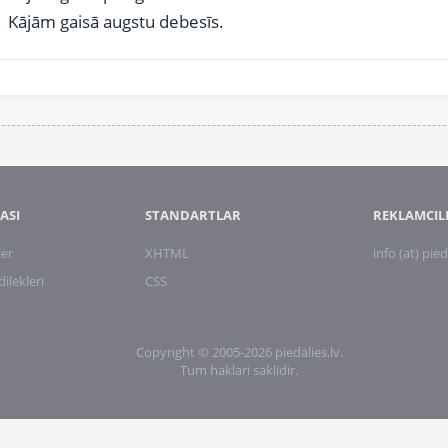
Kājām gaisā augstu debesīs.
ASI
STANDARTLAR
REKLAMCIL
ler
XHTML
info (at) pied
lekleri
CSS
Copyright © 2005-2026 piedalies.lv.
Tum haklari saklidir.