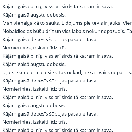
Kājām gaisā pilnīgi viss arī sirds tā katram ir sava.
Kājām gaisā augstu debesīs.
Man vienalga kā to sauks. Lidojums pie tevis ir jauks. Vie
Nebaidies es būšu drīz un viss labais nekur nepazudīs. T
Kājam gaisā debesīs šūpojas pasaule tava.
Nomierinies, izskaiti līdz trīs.
Kājām gaisā pilnīgi viss arī sirds tā katram ir sava.
Kājām gaisā augstu debesīs.
Jā, es esmu iemīlējusies, tas nekad, nekad vairs nepāries
Kājām gaisā debesīs šūpojas pasaule tava.
Nomierinies, izskaiti līdz trīs.
Kājām gaisā pilnīgi viss arī sirds tā katram ir sava.
Kājām gaisā augstu debesīs.
Kājām gaisā debesīs šūpojas pasaule tava.
Nomierinies, izskaiti līdz trīs.
Kājām gaisā pilnīgi viss arī sirds tā katram ir sava.