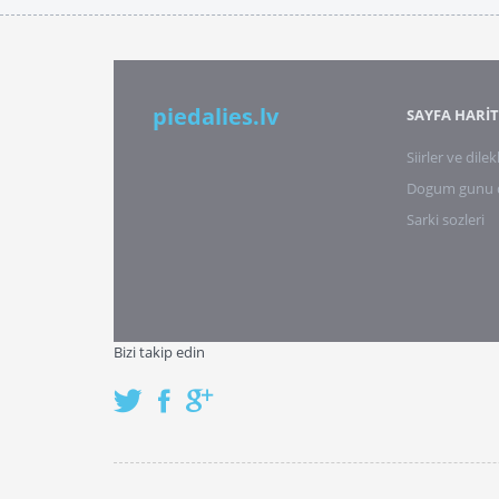
piedalies.lv
SAYFA HARİT
Siirler ve dilek
Dogum gunu di
Sarki sozleri
Bizi takip edin