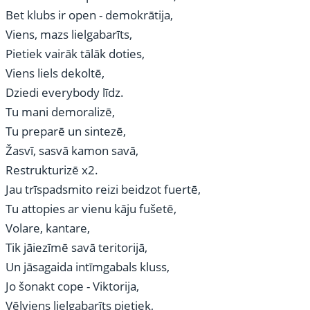
Bet klubs ir open - demokrātija,
Viens, mazs lielgabarīts,
Pietiek vairāk tālāk doties,
Viens liels dekoltē,
Dziedi everybody līdz.
Tu mani demoralizē,
Tu preparē un sintezē,
Žasvī, sasvā kamon savā,
Restrukturizē x2.
Jau trīspadsmito reizi beidzot fuertē,
Tu attopies ar vienu kāju fušetē,
Volare, kantare,
Tik jāiezīmē savā teritorijā,
Un jāsagaida intīmgabals kluss,
Jo šonakt cope - Viktorija,
Vēlviens lielgabarīts pietiek,