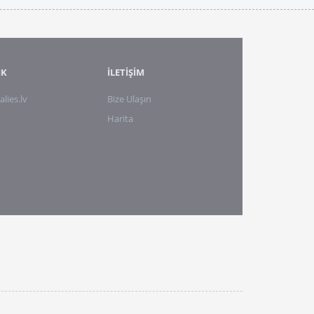
IK
İLETİŞİM
alies.lv
Bize Ulaşın
Harita