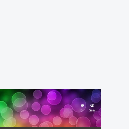
Dil
Giris