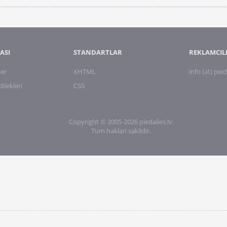
ASI
STANDARTLAR
REKLAMCIL
ler
XHTML
info (at) pied
lekleri
CSS
Copyright © 2005-2026 piedalies.lv.
Tum haklari saklidir.