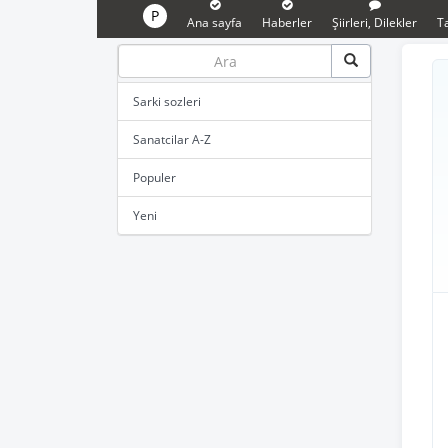
P
Ana sayfa
Haberler
Şiirleri, Dilekler
Ta
Sarki sozleri
Sanatcilar A-Z
Populer
Yeni