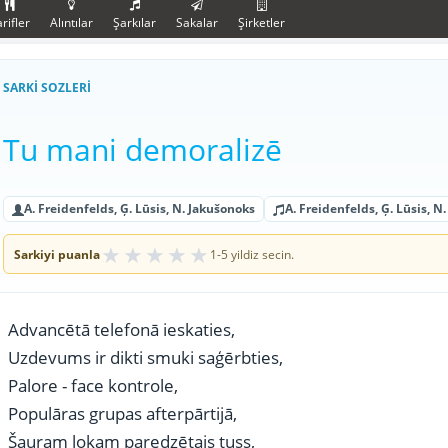
rifler
Alıntılar
Şarkılar
Sakalar
Şirketler
SARKI SOZLERI
Tu mani demoralizē
A. Freidenfelds, Ģ. Lūsis, N. Jakušonoks
A. Freidenfelds, Ģ. Lūsis, 
★
★
★
★
★
Sarkiyi puanla
1-5 yildiz secin.
Advancētā telefonā ieskaties,
Uzdevums ir dikti smuki saģērbties,
Palore - face kontrole,
Populāras grupas afterpārtijā,
Šauram lokam paredzētais tuss,