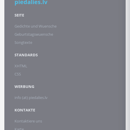
piedalies.lv
SEITE
Gedichte und Wuensche
Geburtstagswuensche
Songtexte
STANDARDS
XHTML
CSS
WERBUNG
info (at) piedalies.lv
KONTAKTE
Kontaktiere uns
Karte