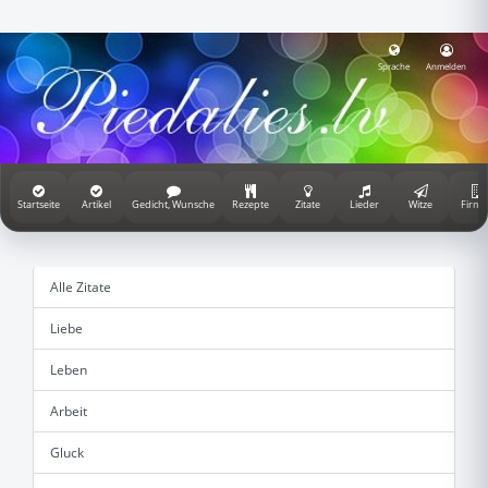
Sprache
Anmelden
Startseite
Artikel
Gedicht, Wunsche
Rezepte
Zitate
Lieder
Witze
Firme
Alle Zitate
Liebe
Leben
Arbeit
Gluck