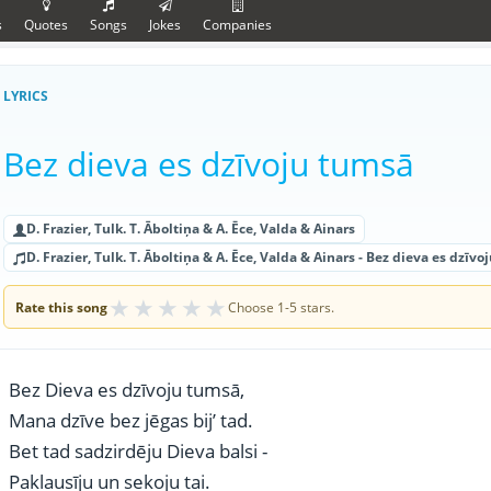
s
Quotes
Songs
Jokes
Companies
LYRICS
Bez dieva es dzīvoju tumsā
D. Frazier, Tulk. T. Āboltiņa & A. Ēce, Valda & Ainars
D. Frazier, Tulk. T. Āboltiņa & A. Ēce, Valda & Ainars - Bez dieva es dzīv
★
★
★
★
★
Rate this song
Choose 1-5 stars.
Bez Dieva es dzīvoju tumsā,
Mana dzīve bez jēgas bij’ tad.
Bet tad sadzirdēju Dieva balsi -
Paklausīju un sekoju tai.