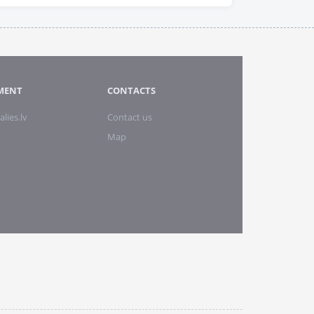
MENT
CONTACTS
alies.lv
Contact us
Map