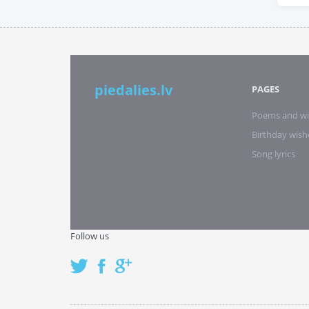
piedalies.lv
PAGES
Poems and wi
Birthday wish
Song lyrics
Follow us