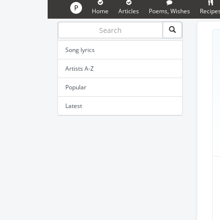
P
Home
Articles
Poems, Wishes
Recipe
Song lyrics
Artists A-Z
Popular
Latest