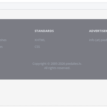
STANDARDS
ADVERTISE
shes
XHTML
info (at) pied
es
CSS
Copyright © 2005-2026 piedalies.lv.
All rights reserved.