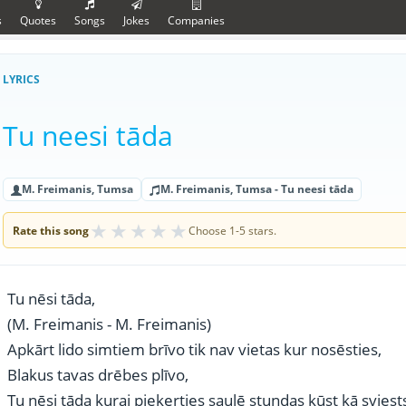
s
Quotes
Songs
Jokes
Companies
LYRICS
Tu neesi tāda
M. Freimanis, Tumsa
M. Freimanis, Tumsa - Tu neesi tāda
★
★
★
★
★
Rate this song
Choose 1-5 stars.
Tu nēsi tāda,
(M. Freimanis - M. Freimanis)
Apkārt lido simtiem brīvo tik nav vietas kur nosēsties,
Blakus tavas drēbes plīvo,
Tu nēsi tāda kurai pieķerties saulē stundas kūst kā sviest