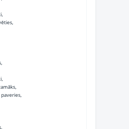
i,
ēties,
s,
i,
dzamāks,
 paveries,
s,