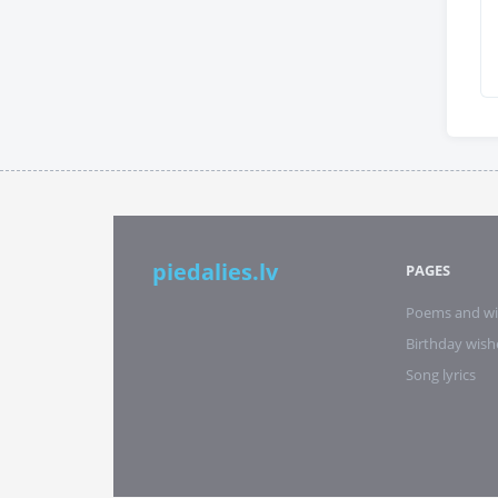
piedalies.lv
PAGES
Poems and wi
Birthday wish
Song lyrics