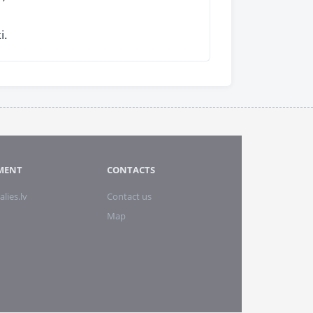
i.
MENT
CONTACTS
alies.lv
Contact us
Map