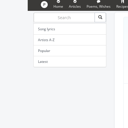
P
Home
Articles
Poems, Wishes
Recipe
Song lyrics
Artists A-Z
Popular
Latest