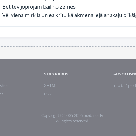
Bet tev joprojām bail no zemes,
Vēl viens mirklis un es krītu kā akmens lejā ar skaļu blīkšķ
STANDARDS
ADVERTISE
shes
XHTML
info (at) pied
es
CSS
Copyright © 2005-2026 piedalies.lv.
All rights reserved.