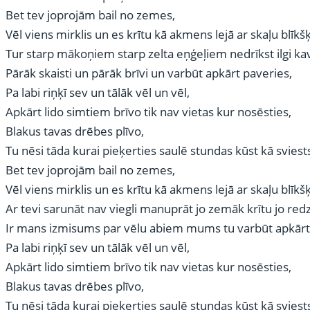
Bet tev joprojām bail no zemes,
Vēl viens mirklis un es krītu kā akmens lejā ar skaļu blīkšķ
Tur starp mākoņiem starp zelta eņģeļiem nedrīkst ilgi kav
Pārāk skaisti un pārāk brīvi un varbūt apkārt paveries,
Pa labi riņķī sev un tālāk vēl un vēl,
Apkārt lido simtiem brīvo tik nav vietas kur nosēsties,
Blakus tavas drēbes plīvo,
Tu nēsi tāda kurai pieķerties saulē stundas kūst kā sviest
Bet tev joprojām bail no zemes,
Vēl viens mirklis un es krītu kā akmens lejā ar skaļu blīkšķ
Ar tevi sarunāt nav viegli manuprāt jo zemāk krītu jo re
Ir mans izmisums par vēlu abiem mums tu varbūt apkārt
Pa labi riņķī sev un tālāk vēl un vēl,
Apkārt lido simtiem brīvo tik nav vietas kur nosēsties,
Blakus tavas drēbes plīvo,
Tu nēsi tāda kurai pieķerties saulē stundas kūst kā sviest