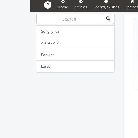
P
Home
Articles
Poems, Wishes
Recipe
Song lyrics
Artists A-Z
Popular
Latest