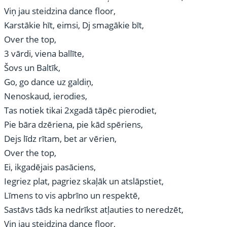
Viņ jau steidzina dance floor,
Karstākie hīt, eimsi, Dj smagākie bīt,
Over the top,
3 vārdi, viena ballīte,
Šovs un Baltīk,
Go, go dance uz galdiņ,
Nenoskaud, ierodies,
Tas notiek tikai 2xgadā tāpēc pierodiet,
Pie bāra dzēriena, pie kād spēriens,
Dejs līdz rītam, bet ar vērien,
Over the top,
Ei, ikgadējais pasāciens,
Iegriez plat, pagriez skaļāk un atslāpstiet,
Līmens to vis apbrīno un respektē,
Sastāvs tāds ka nedrīkst atļauties to neredzēt,
Viņ jau steidzina dance floor,