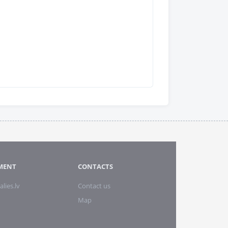
MENT
CONTACTS
alies.lv
Contact us
Map