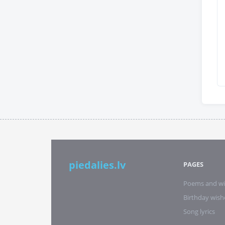
piedalies.lv
PAGES
Poems and wi
Birthday wish
Song lyrics