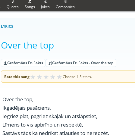
s
Quotes
Songs
Jokes
Companies
LYRICS
Over the top
Grafomāns Ft. Fakts
Grafomāns Ft. Fakts - Over the top
★
★
★
★
★
Rate this song
Choose 1-5 stars.
Over the top,
Ikgadējais pasāciens,
Iegriez plat, pagriez skaļāk un atslāpstiet,
Līmens to vis apbrīno un respektē,
Sastāvs tāds ka nedrīkst atļauties to neredzēt,