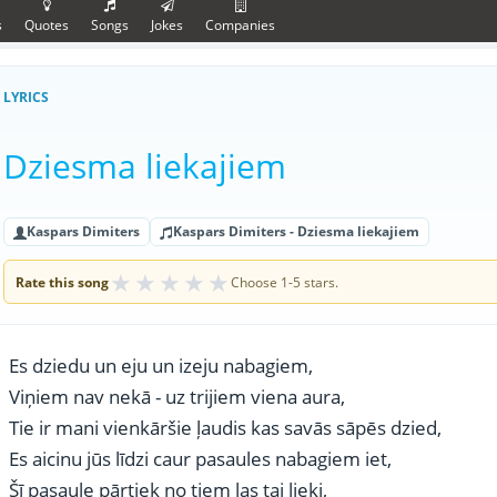
s
Quotes
Songs
Jokes
Companies
LYRICS
Dziesma liekajiem
Kaspars Dimiters
Kaspars Dimiters - Dziesma liekajiem
★
★
★
★
★
Rate this song
Choose 1-5 stars.
Es dziedu un eju un izeju nabagiem,
Viņiem nav nekā - uz trijiem viena aura,
Tie ir mani vienkāršie ļaudis kas savās sāpēs dzied,
Es aicinu jūs līdzi caur pasaules nabagiem iet,
Šī pasaule pārtiek no tiem las tai lieki,