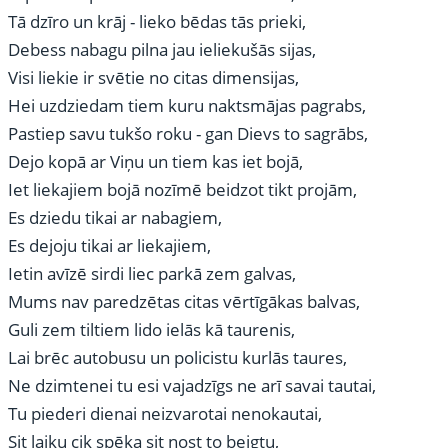
Tā dzīro un krāj - lieko bēdas tās prieki,
Debess nabagu pilna jau ieliekušās sijas,
Visi liekie ir svētie no citas dimensijas,
Hei uzdziedam tiem kuru naktsmājas pagrabs,
Pastiep savu tukšo roku - gan Dievs to sagrābs,
Dejo kopā ar Viņu un tiem kas iet bojā,
Iet liekajiem bojā nozīmē beidzot tikt projām,
Es dziedu tikai ar nabagiem,
Es dejoju tikai ar liekajiem,
Ietin avīzē sirdi liec parkā zem galvas,
Mums nav paredzētas citas vērtīgākas balvas,
Guli zem tiltiem lido ielās kā taurenis,
Lai brēc autobusu un policistu kurlās taures,
Ne dzimtenei tu esi vajadzīgs ne arī savai tautai,
Tu piederi dienai neizvarotai nenokautai,
Sit laiku cik spēka sit nost to beigtu,