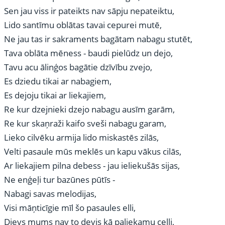
Sen jau viss ir pateikts nav sāpju nepateiktu,
Lido santīmu oblātas tavai cepurei mutē,
Ne jau tas ir sakraments bagātam nabagu stutēt,
Tava oblāta mēness - baudi pielūdz un dejo,
Tavu acu ālinģos bagātie dzīvību zvejo,
Es dziedu tikai ar nabagiem,
Es dejoju tikai ar liekajiem,
Re kur dzejnieki dzejo nabagu ausīm garām,
Re kur skaņraži kaifo sveši nabagu garam,
Lieko cilvēku armija lido miskastēs zilās,
Velti pasaule mūs meklēs un kapu vākus cilās,
Ar liekajiem pilna debess - jau ieliekušās sijas,
Ne enģeļi tur bazūnes pūtīs -
Nabagi savas melodijas,
Visi māņticīgie mīl šo pasaules elli,
Dievs mums nav to devis kā paliekamu celli,