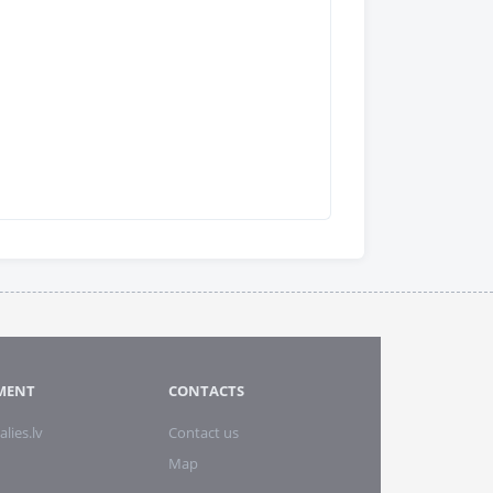
MENT
CONTACTS
alies.lv
Contact us
Map