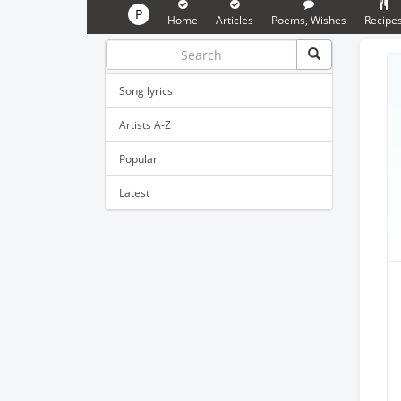
P
Home
Articles
Poems, Wishes
Recipe
Song lyrics
Artists A-Z
Popular
Latest