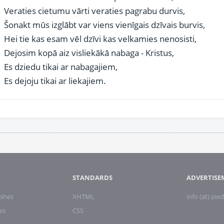
Veraties cietumu vārti veraties pagrabu durvis,
Šonakt mūs izglābt var viens vienīgais dzīvais burvis,
Hei tie kas esam vēl dzīvi kas velkamies nenosisti,
Dejosim kopā aiz visliekākā nabaga - Kristus,
Es dziedu tikai ar nabagajiem,
Es dejoju tikai ar liekajiem.
STANDARDS
ADVERTISE
shes
XHTML
info (at) pied
es
CSS