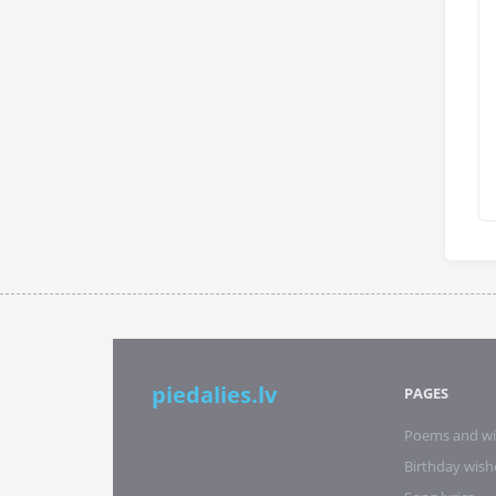
piedalies.lv
PAGES
Poems and wi
Birthday wish