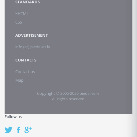
STANDARDS
XHTML
CSS
ADVERTISEMENT
info (at) piedalies.lv
CONTACTS
Contact us
Map
Copyright © 2005-2026 piedalies.lv.
All rights reserved.
Follow us