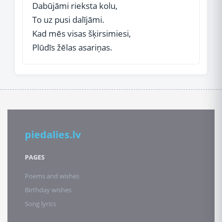
Dabūjāmi rieksta kolu,
To uz pusi dalījāmi.
Kad mēs visas šķirsimiesi,
Plūdīs žēlas asariņas.
piedalies.lv
PAGES
Poems and wishes
Birthday wishes
Song lyrics