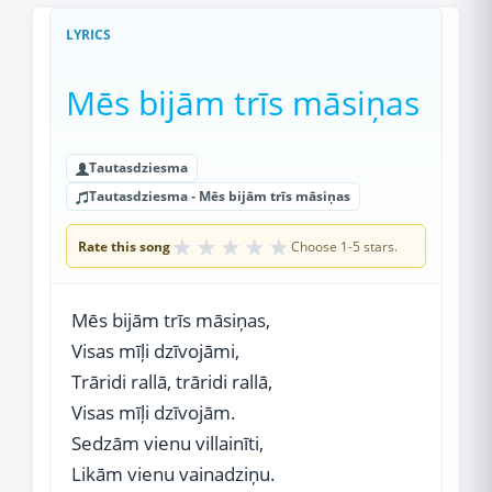
LYRICS
Mēs bijām trīs māsiņas
Tautasdziesma
Tautasdziesma - Mēs bijām trīs māsiņas
★
★
★
★
★
Rate this song
Choose 1-5 stars.
Mēs bijām trīs māsiņas,
Visas mīļi dzīvojāmi,
Trāridi rallā, trāridi rallā,
Visas mīļi dzīvojām.
Sedzām vienu villainīti,
Likām vienu vainadziņu.