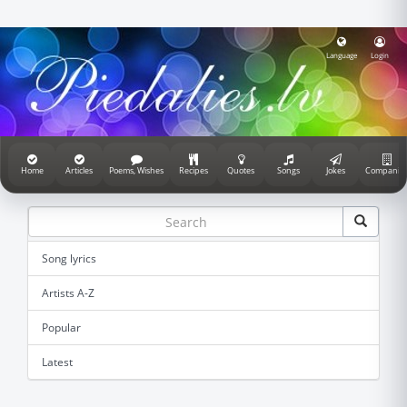
Language
Login
Home
Articles
Poems, Wishes
Recipes
Quotes
Songs
Jokes
Companie
Song lyrics
Artists A-Z
Popular
Latest