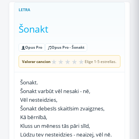
LETRA
Šonakt
Opus Pro
Opus Pro - Šonakt
★
★
★
★
★
Valorar cancion
Elige 1-5 estrellas.
Šonakt.
Šonakt varbūt vēl nesaki - nē,
Vēl nesteidzies,
Šonakt debesīs skaitīsim zvaigznes,
Kā bērnībā,
Kluss un mēness tās pāri slīd,
Lūdzu tev nesteidzies - neaizej, vēl nē.