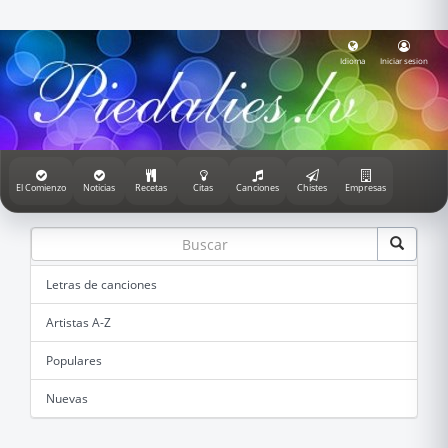
Idioma
Iniciar sesion
El Comienzo
Noticias
Recetas
Citas
Canciones
Chistes
Empresas
Letras de canciones
Artistas A-Z
Populares
Nuevas