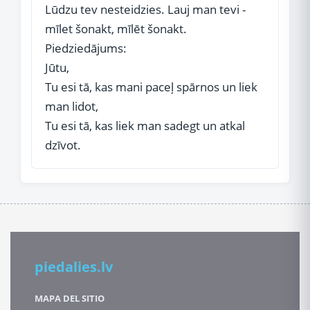
Lūdzu tev nesteidzies. Lauj man tevi -
mīlet šonakt, mīlēt šonakt.
Piedziedājums:
Jūtu,
Tu esi tā, kas mani paceļ spārnos un liek
man lidot,
Tu esi tā, kas liek man sadegt un atkal
dzīvot.
piedalies.lv
MAPA DEL SITIO