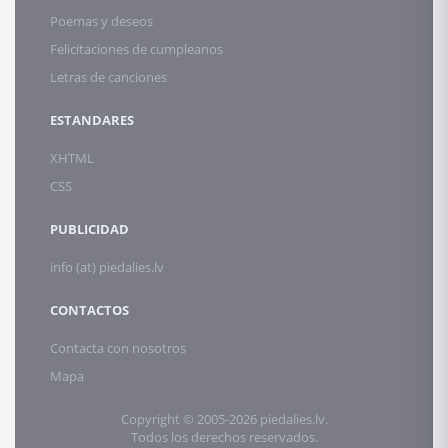
Poemas y deseos
Felicitaciones de cumpleanos
Letras de canciones
ESTANDARES
XHTML
CSS
PUBLICIDAD
info (at) piedalies.lv
CONTACTOS
Contacta con nosotros
Mapa
Copyright © 2005-2026 piedalies.lv.
Todos los derechos reservados.