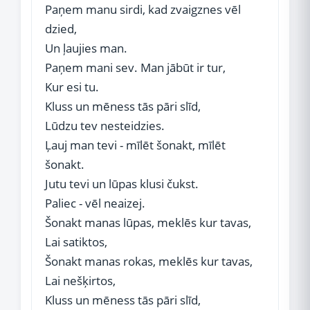
Paņem manu sirdi, kad zvaigznes vēl
dzied,
Un ļaujies man.
Paņem mani sev. Man jābūt ir tur,
Kur esi tu.
Kluss un mēness tās pāri slīd,
Lūdzu tev nesteidzies.
Ļauj man tevi - mīlēt šonakt, mīlēt
šonakt.
Jutu tevi un lūpas klusi čukst.
Paliec - vēl neaizej.
Šonakt manas lūpas, meklēs kur tavas,
Lai satiktos,
Šonakt manas rokas, meklēs kur tavas,
Lai nešķirtos,
Kluss un mēness tās pāri slīd,