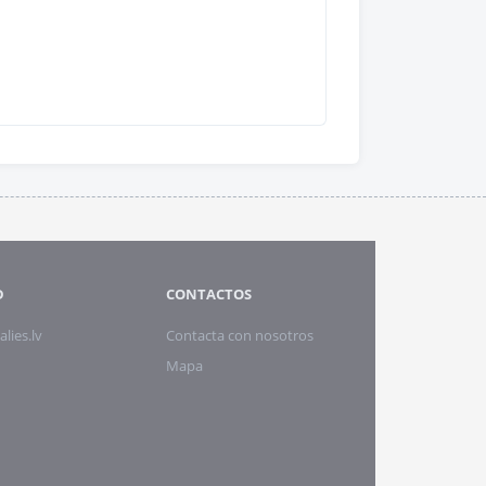
D
CONTACTOS
alies.lv
Contacta con nosotros
Mapa