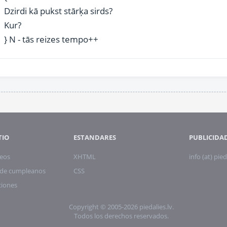
Dzirdi kā pukst stārķa sirds?
Kur?
} N - tās reizes tempo++
TIO
ESTANDARES
PUBLICIDA
eos
XHTML
info (at) pied
s de cumpleanos
CSS
ciones
Copyright © 2005-2026 piedalies.lv.
Todos los derechos reservados.