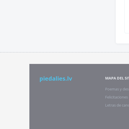
piedalies.lv
MAPA DEL SI
Poemas y des
Felicitacione
Letras de can