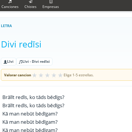
Canciones
Chistes
Empresas
LETRA
Divi redīsi
Līvi
Līvi - Divi redīsi
★
★
★
★
★
Valorar cancion
Elige 1-5 estrellas.
Brālīt redīs, ko tāds bēdīgs?
Brālīt redīs, ko tāds bēdīgs?
Kā man nebūt bēdīgam?
Kā man nebūt bēdīgam?
Kā man nebūt bēdīgam?