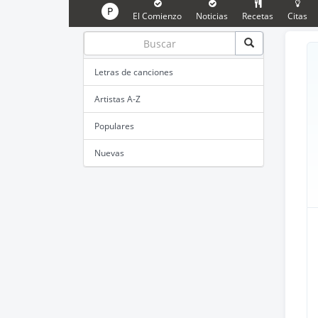
P
El Comienzo
Noticias
Recetas
Citas
Letras de canciones
Artistas A-Z
Populares
Nuevas