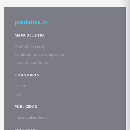
piedalies.lv
MAPA DEL SITIO
Poemas y deseos
Felicitaciones de cumpleanos
Letras de canciones
ESTANDARES
XHTML
CSS
PUBLICIDAD
info (at) piedalies.lv