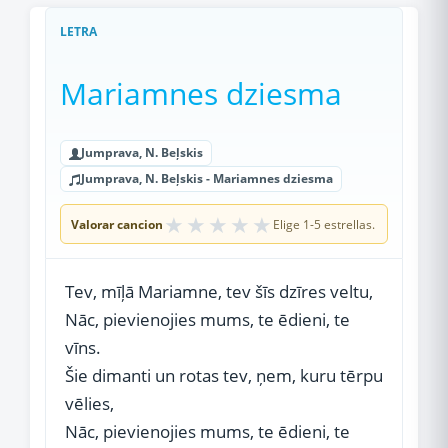
LETRA
Mariamnes dziesma
Jumprava, N. Beļskis
Jumprava, N. Beļskis - Mariamnes dziesma
★
★
★
★
★
Valorar cancion
Elige 1-5 estrellas.
Tev, mīļā Mariamne, tev šīs dzīres veltu,
Nāc, pievienojies mums, te ēdieni, te
vīns.
Šie dimanti un rotas tev, ņem, kuru tērpu
vēlies,
Nāc, pievienojies mums, te ēdieni, te