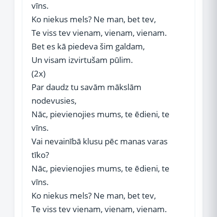
vīns.
Ko niekus mels? Ne man, bet tev,
Te viss tev vienam, vienam, vienam.
Bet es kā piedeva šim galdam,
Un visam izvirtušam pūlim.
(2x)
Par daudz tu savām mākslām
nodevusies,
Nāc, pievienojies mums, te ēdieni, te
vīns.
Vai nevainībā klusu pēc manas varas
tīko?
Nāc, pievienojies mums, te ēdieni, te
vīns.
Ko niekus mels? Ne man, bet tev,
Te viss tev vienam, vienam, vienam.