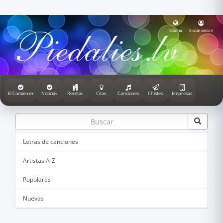
Idioma
Iniciar sesion
El Comienzo
Noticias
Recetas
Citas
Canciones
Chistes
Empresas
Letras de canciones
Artistas A-Z
Populares
Nuevas