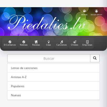
Idioma
Iniciar sesion
El Comienzo
Noticias
Recetas
Citas
Canciones
Chistes
Empresas
Letras de canciones
Artistas A-Z
Populares
Nuevas