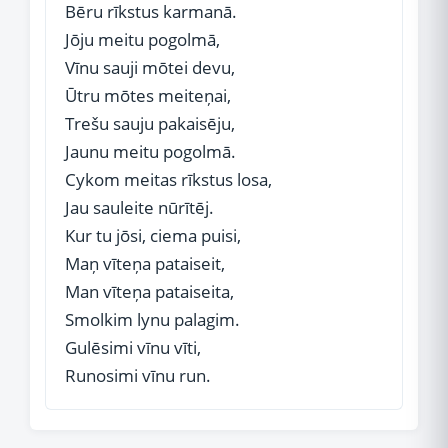
Bēru rīkstus karmanā.
Jōju meitu pogolmā,
Vīnu sauji mōtei devu,
Ūtru mōtes meiteņai,
Trešu sauju pakaisēju,
Jaunu meitu pogolmā.
Cykom meitas rīkstus losa,
Jau sauleite nūrītēj.
Kur tu jōsi, ciema puisi,
Maņ vīteņa pataiseit,
Man vīteņa pataiseita,
Smolkim lynu palagim.
Gulēsimi vīnu vīti,
Runosimi vīnu run.