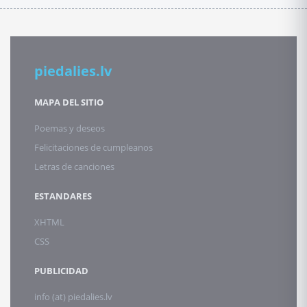
piedalies.lv
MAPA DEL SITIO
Poemas y deseos
Felicitaciones de cumpleanos
Letras de canciones
ESTANDARES
XHTML
CSS
PUBLICIDAD
info (at) piedalies.lv