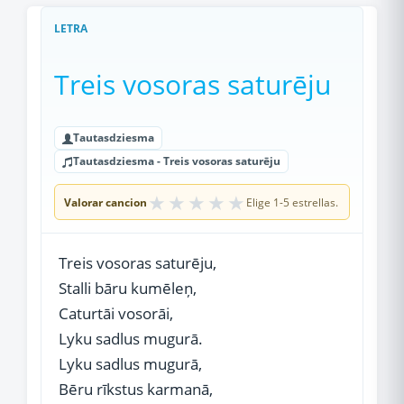
LETRA
Treis vosoras saturēju
Tautasdziesma
Tautasdziesma - Treis vosoras saturēju
★
★
★
★
★
Valorar cancion
Elige 1-5 estrellas.
Treis vosoras saturēju,
Stalli bāru kumēleņ,
Caturtāi vosorāi,
Lyku sadlus mugurā.
Lyku sadlus mugurā,
Bēru rīkstus karmanā,