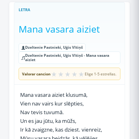
LETRA
Mana vasara aiziet
Dzeltenie Pastnieki, Uģis Vītiņš
Dzeltenie Pastnieki, Uģis Vītiņš - Mana vasara
aiziet
★
★
★
★
★
Valorar cancion
Elige 1-5 estrellas.
Mana vasara aiziet klusumā,
Vien nav vairs kur slēpties,
Nav tevis tuvumā.
Un es jau jūtu, ka mūžs,
Ir kā zvaigzne, kas dziest. vienreiz,
Mūsu vasara beidzās, kā vēlējies.