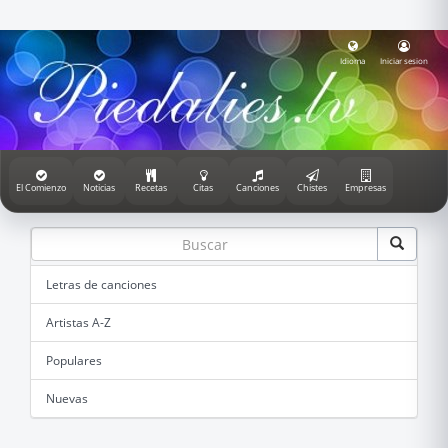
Idioma
Iniciar sesion
El Comienzo
Noticias
Recetas
Citas
Canciones
Chistes
Empresas
Letras de canciones
Artistas A-Z
Populares
Nuevas