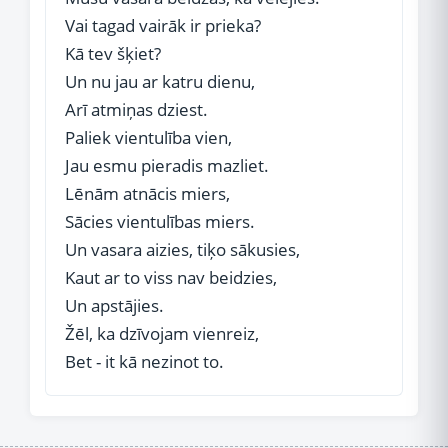
Vai tagad vairāk ir prieka?
Kā tev šķiet?
Un nu jau ar katru dienu,
Arī atmiņas dziest.
Paliek vientulība vien,
Jau esmu pieradis mazliet.
Lēnām atnācis miers,
Sācies vientulības miers.
Un vasara aizies, tiķo sākusies,
Kaut ar to viss nav beidzies,
Un apstājies.
Žēl, ka dzīvojam vienreiz,
Bet - it kā nezinot to.