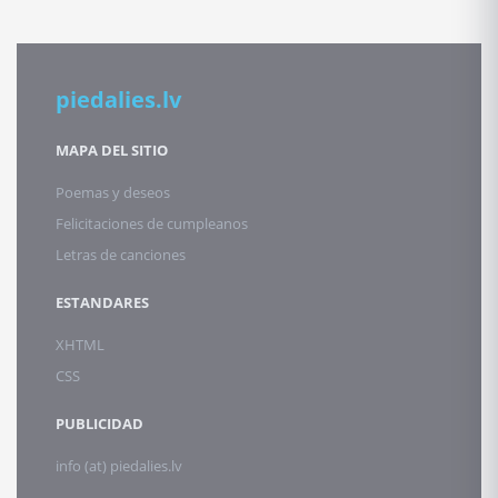
piedalies.lv
MAPA DEL SITIO
Poemas y deseos
Felicitaciones de cumpleanos
Letras de canciones
ESTANDARES
XHTML
CSS
PUBLICIDAD
info (at) piedalies.lv