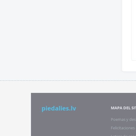
piedalies.lv
MAPA DEL SI
Poemas y des
Felicitacione