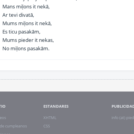
Mans miļons it nekā,
Ar tevi divatā,
Mums miļons it nekā,
Es ticu pasakām,
Mums pieder it nekas,
No miļons pasakām.
TIO
ESTANDARES
PUBLICIDA
eos
XHTML
info (at) pied
s de cumpleanos
CSS