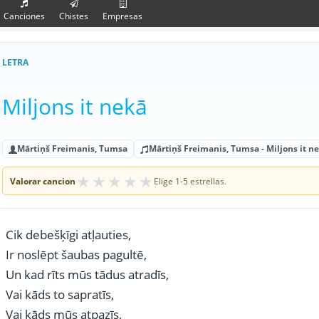
Canciones
Chistes
Empresas
LETRA
Miljons it nekā
Mārtiņš Freimanis, Tumsa
Mārtiņš Freimanis, Tumsa - Miljons it n
★
★
★
★
★
Valorar cancion
Elige 1-5 estrellas.
Cik debešķīgi atļauties,
Ir noslēpt šaubas pagultē,
Un kad rīts mūs tādus atradīs,
Vai kāds to sapratīs,
Vai kāds mūs atpazīs,