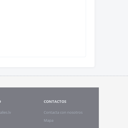
D
CONTACTOS
alies.lv
Contacta con nosotros
Mapa