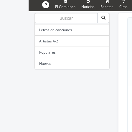
P
El Comienzo
Noticias
Recetas
Citas
Letras de canciones
Artistas A-Z
Populares
Nuevas