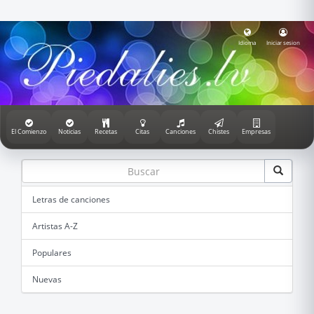
Idioma
Iniciar sesion
El Comienzo
Noticias
Recetas
Citas
Canciones
Chistes
Empresas
Letras de canciones
Artistas A-Z
Populares
Nuevas