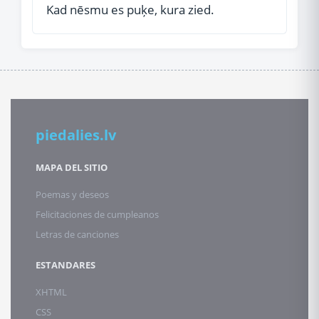
Kad nēsmu es puķe, kura zied.
piedalies.lv
MAPA DEL SITIO
Poemas y deseos
Felicitaciones de cumpleanos
Letras de canciones
ESTANDARES
XHTML
CSS