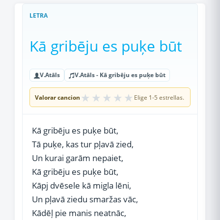
LETRA
Kā gribēju es puķe būt
V.Atāls
V.Atāls - Kā gribēju es puķe būt
★
★
★
★
★
Valorar cancion
Elige 1-5 estrellas.
Kā gribēju es puķe būt,
Tā puķe, kas tur pļavā zied,
Un kurai garām nepaiet,
Kā gribēju es puķe būt,
Kāpj dvēsele kā migla lēni,
Un pļavā ziedu smaržas vāc,
Kādēļ pie manis neatnāc,