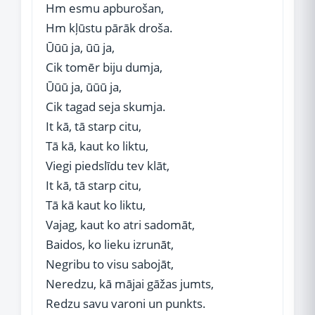
Hm esmu apburošan,
Hm kļūstu pārāk droša.
Ūūū ja, ūū ja,
Cik tomēr biju dumja,
Ūūū ja, ūūū ja,
Cik tagad seja skumja.
It kā, tā starp citu,
Tā kā, kaut ko liktu,
Viegi piedslīdu tev klāt,
It kā, tā starp citu,
Tā kā kaut ko liktu,
Vajag, kaut ko atri sadomāt,
Baidos, ko lieku izrunāt,
Negribu to visu sabojāt,
Neredzu, kā mājai gāžas jumts,
Redzu savu varoni un punkts.