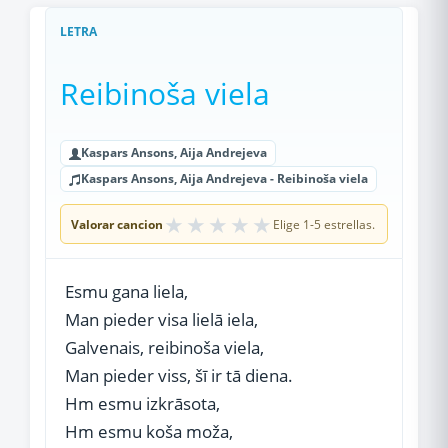
LETRA
Reibinoša viela
Kaspars Ansons, Aija Andrejeva
Kaspars Ansons, Aija Andrejeva - Reibinoša viela
★
★
★
★
★
Valorar cancion
Elige 1-5 estrellas.
Esmu gana liela,
Man pieder visa lielā iela,
Galvenais, reibinoša viela,
Man pieder viss, šī ir tā diena.
Hm esmu izkrāsota,
Hm esmu koša moža,