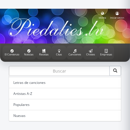
Idioma
Iniciar sesion
El Comienzo
Noticias
Recetas
Citas
Canciones
Chistes
Empresas
Letras de canciones
Artistas A-Z
Populares
Nuevas