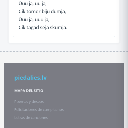
Ūūū ja, ūū ja,
Cik tomēr biju dumja,
Ūūū ja, ūūū ja,
Cik tagad seja skumja.
piedalies.lv
MAPA DEL SITIO
Poemas y deseos
Felicitaciones de cumpleanos
Letras de canciones