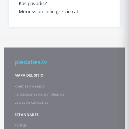
Kas pavadīs?
Mēness un lielie greizie rati.
piedalies.lv
MAPA DEL SITIO
Poemas y deseos
Felicitaciones de cumpleanos
Letras de canciones
ESTANDARES
XHTML