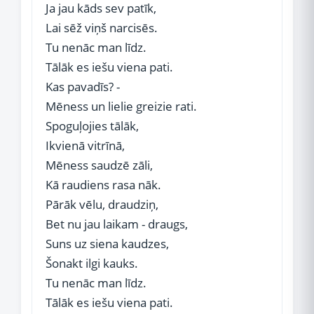
Ja jau kāds sev patīk,
Lai sēž viņš narcisēs.
Tu nenāc man līdz.
Tālāk es iešu viena pati.
Kas pavadīs? -
Mēness un lielie greizie rati.
Spoguļojies tālāk,
Ikvienā vitrīnā,
Mēness saudzē zāli,
Kā raudiens rasa nāk.
Pārāk vēlu, draudziņ,
Bet nu jau laikam - draugs,
Suns uz siena kaudzes,
Šonakt ilgi kauks.
Tu nenāc man līdz.
Tālāk es iešu viena pati.