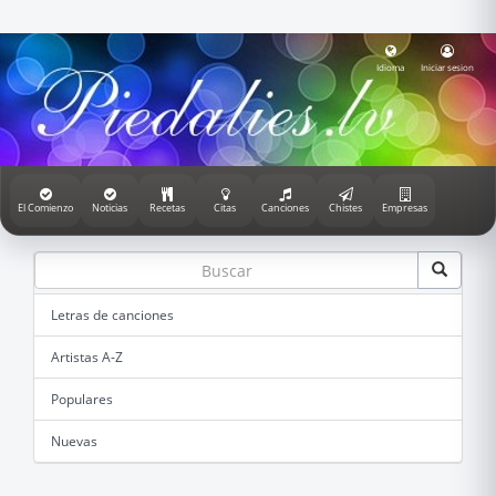
Idioma
Iniciar sesion
El Comienzo
Noticias
Recetas
Citas
Canciones
Chistes
Empresas
Letras de canciones
Artistas A-Z
Populares
Nuevas