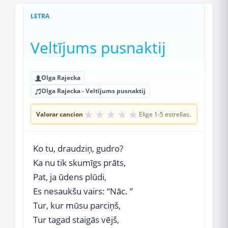
LETRA
Veltījums pusnaktij
Olga Rajecka
Olga Rajecka - Veltījums pusnaktij
★
★
★
★
★
Valorar cancion
Elige 1-5 estrellas.
Ko tu, draudziņ, gudro?
Ka nu tik skumīgs prāts,
Pat, ja ūdens plūdi,
Es nesaukšu vairs: “Nāc. ”
Tur, kur mūsu parciņš,
Tur tagad staigās vējš,