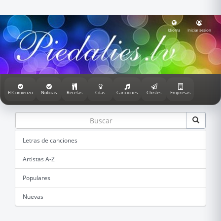
Idioma
Iniciar sesion
El Comienzo
Noticias
Recetas
Citas
Canciones
Chistes
Empresas
Letras de canciones
Artistas A-Z
Populares
Nuevas