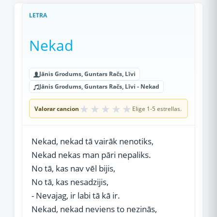
LETRA
Nekad
Jānis Grodums, Guntars Račs, Līvi
Jānis Grodums, Guntars Račs, Līvi - Nekad
★
★
★
★
★
Valorar cancion
Elige 1-5 estrellas.
Nekad, nekad tā vairāk nenotiks,
Nekad nekas man pāri nepaliks.
No tā, kas nav vēl bijis,
No tā, kas nesadzijis,
- Nevajag, ir labi tā kā ir.
Nekad, nekad neviens to nezinās,