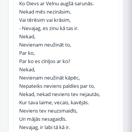
Ko Dievs ar Velnu augšā sarunās.
Nekad mēs nezināsim,
Vai tērēsim vai krāsim,
- Nevajag, es zinu kā tas ir.
Nekad,
Nevienam neužināt to,
Par ko,
Par ko es cīnījos ar ko?
Nekad,
Nevienam neužināt kāpēc,
Nepateiks neviens paldies par to,
Nekad, nekad neviens tev nejautās,
Kur tava laime, vecais, kavējās.
Neviens tev neuzsmaidīs,
Un mājās nesagaidīs.
Nevajag, ir labi tā kā ir.