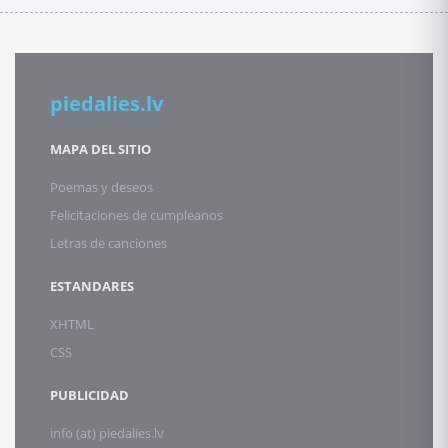
piedalies.lv
MAPA DEL SITIO
Poemas y deseos
Felicitaciones de cumpleanos
Letras de canciones
ESTANDARES
XHTML
CSS
PUBLICIDAD
info (at) piedalies.lv