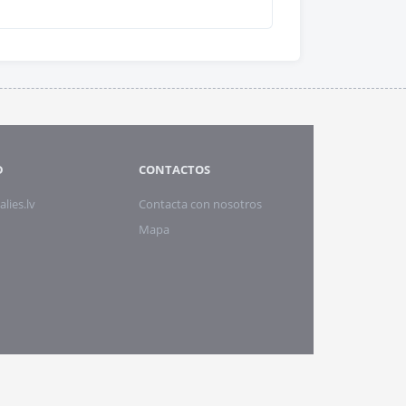
D
CONTACTOS
alies.lv
Contacta con nosotros
Mapa