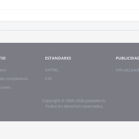
TIO
ESTANDARES
PUBLICIDA
eos
XHTML
info (at) pied
s de cumpleanos
CSS
ciones
Copyright © 2005-2026 piedalies.lv.
Todos los derechos reservados.