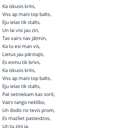
Ka iskusis krits,
Viss ap mani top balts,
Eju ielas tik stalts,
Un lai visi jau zin,
Tas vairs nav jātmin,
Ka tu esi man vis,
Lietus jau pārstajis,
Es esmu tik brivs,
Ka iskusis krits,
Viss ap mani top balts,
Eju ielas tik stalts,
Pat setniekam kas sorit,
Vairs tango neklibo,
Un dodis no tevis prom,
Es mazliet pasteidzos,
Un tu zini ja,