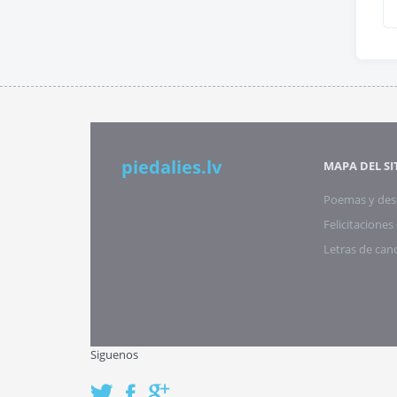
piedalies.lv
MAPA DEL SI
Poemas y des
Felicitacione
Letras de can
Siguenos