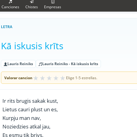
Canciones
Chistes
Empresas
LETRA
Kā iskusis krīts
Lauris Reiniks
Lauris Reiniks - Kā iskusis krīts
★
★
★
★
★
Valorar cancion
Elige 1-5 estrellas.
Ir rits brugis sakak kust,
Lietus cauri plust un es,
Kurpju man nav,
Noziedzies atkal jau,
Es esmu tik brivs,