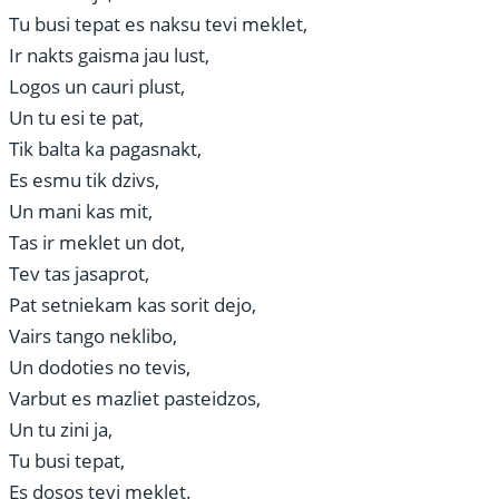
Tu busi tepat es naksu tevi meklet,
Ir nakts gaisma jau lust,
Logos un cauri plust,
Un tu esi te pat,
Tik balta ka pagasnakt,
Es esmu tik dzivs,
Un mani kas mit,
Tas ir meklet un dot,
Tev tas jasaprot,
Pat setniekam kas sorit dejo,
Vairs tango neklibo,
Un dodoties no tevis,
Varbut es mazliet pasteidzos,
Un tu zini ja,
Tu busi tepat,
Es dosos tevi meklet.