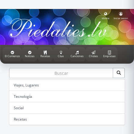
Idioma
Iniciar sesion
El Comienzo
Noticias
Recetas
Citas
Canciones
Chistes
Empresas
Viajes, Lugares
Tecnología
Social
Recetas