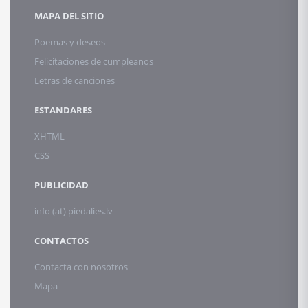
MAPA DEL SITIO
Poemas y deseos
Felicitaciones de cumpleanos
Letras de canciones
ESTANDARES
XHTML
CSS
PUBLICIDAD
info (at) piedalies.lv
CONTACTOS
Contacta con nosotros
Mapa