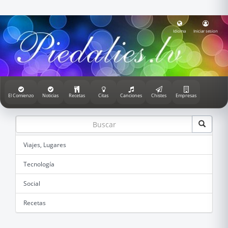
Idioma
Iniciar sesion
El Comienzo
Noticias
Recetas
Citas
Canciones
Chistes
Empresas
Viajes, Lugares
Tecnología
Social
Recetas