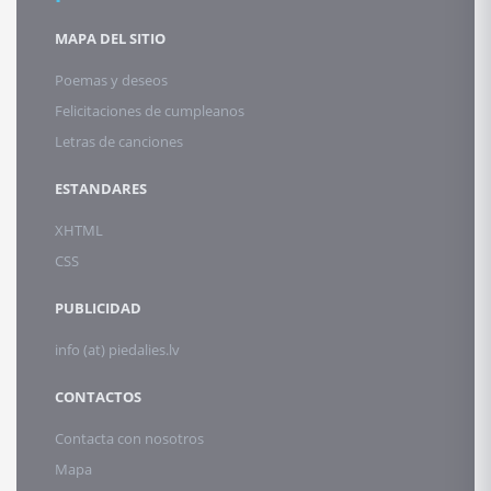
MAPA DEL SITIO
Poemas y deseos
Felicitaciones de cumpleanos
Letras de canciones
ESTANDARES
XHTML
CSS
PUBLICIDAD
info (at) piedalies.lv
CONTACTOS
Contacta con nosotros
Mapa