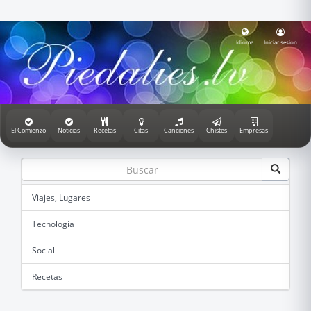
Idioma
Iniciar sesion
El Comienzo
Noticias
Recetas
Citas
Canciones
Chistes
Empresas
Viajes, Lugares
Tecnología
Social
Recetas