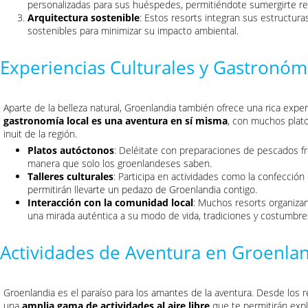
personalizadas para sus huéspedes, permitiéndote sumergirte re
Arquitectura sostenible
: Estos resorts integran sus estructura
sostenibles para minimizar su impacto ambiental.
Experiencias Culturales y Gastronóm
Aparte de la belleza natural, Groenlandia también ofrece una rica expe
gastronomía local es una aventura en sí misma
, con muchos platos
inuit de la región.
Platos autóctonos
: Deléitate con preparaciones de pescados f
manera que solo los groenlandeses saben.
Talleres culturales
: Participa en actividades como la confección 
permitirán llevarte un pedazo de Groenlandia contigo.
Interacción con la comunidad local
: Muchos resorts organizan
una mirada auténtica a su modo de vida, tradiciones y costumbre
Actividades de Aventura en Groenla
Groenlandia es el paraíso para los amantes de la aventura. Desde los re
una
amplia gama de actividades al aire libre
que te permitirán explo