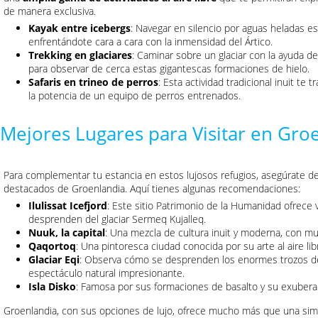
de manera exclusiva.
Kayak entre icebergs
: Navegar en silencio por aguas heladas es
enfrentándote cara a cara con la inmensidad del Ártico.
Trekking en glaciares
: Caminar sobre un glaciar con la ayuda d
para observar de cerca estas gigantescas formaciones de hielo.
Safaris en trineo de perros
: Esta actividad tradicional inuit te
la potencia de un equipo de perros entrenados.
Mejores Lugares para Visitar en Gro
Para complementar tu estancia en estos lujosos refugios, asegúrate de
destacados de Groenlandia. Aquí tienes algunas recomendaciones:
Ilulissat Icefjord
: Este sitio Patrimonio de la Humanidad ofrece
desprenden del glaciar Sermeq Kujalleq.
Nuuk, la capital
: Una mezcla de cultura inuit y moderna, con mu
Qaqortoq
: Una pintoresca ciudad conocida por su arte al aire lib
Glaciar Eqi
: Observa cómo se desprenden los enormes trozos de h
espectáculo natural impresionante.
Isla Disko
: Famosa por sus formaciones de basalto y su exuberan
Groenlandia, con sus opciones de lujo, ofrece mucho más que una simpl