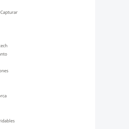
 Capturar
kech
anto
ones
orca
vidables