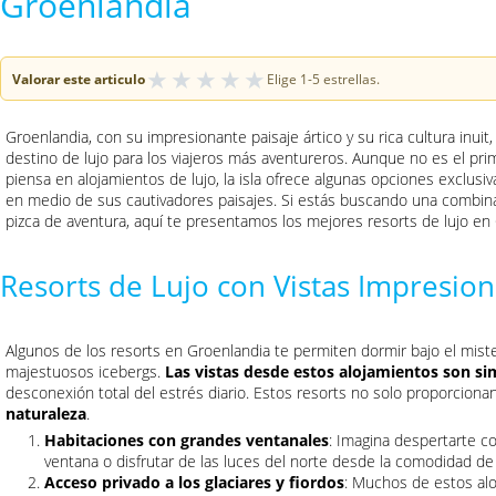
Groenlandia
★
★
★
★
★
Valorar este articulo
Elige 1-5 estrellas.
Groenlandia, con su impresionante paisaje ártico y su rica cultura inui
destino de lujo para los viajeros más aventureros. Aunque no es el pr
piensa en alojamientos de lujo, la isla ofrece algunas opciones exclus
en medio de sus cautivadores paisajes. Si estás buscando una combinac
pizca de aventura, aquí te presentamos los mejores resorts de lujo en
Resorts de Lujo con Vistas Impresio
Algunos de los resorts en Groenlandia te permiten dormir bajo el miste
majestuosos icebergs.
Las vistas desde estos alojamientos son s
desconexión total del estrés diario. Estos resorts no solo proporcionan
naturaleza
.
Habitaciones con grandes ventanales
: Imagina despertarte c
ventana o disfrutar de las luces del norte desde la comodidad de
Acceso privado a los glaciares y fiordos
: Muchos de estos al