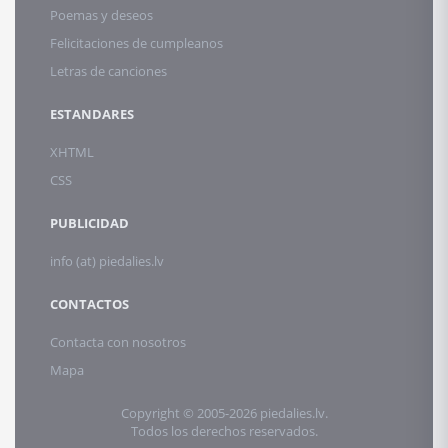
Poemas y deseos
Felicitaciones de cumpleanos
Letras de canciones
ESTANDARES
XHTML
CSS
PUBLICIDAD
info (at) piedalies.lv
CONTACTOS
Contacta con nosotros
Mapa
Copyright © 2005-2026 piedalies.lv.
Todos los derechos reservados.