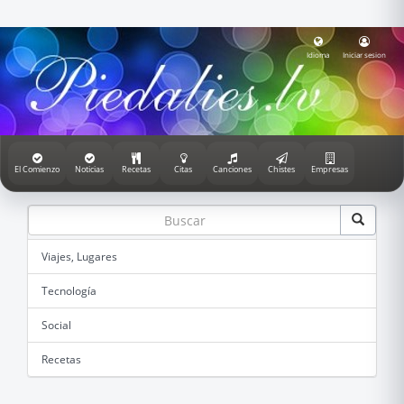
Idioma
Iniciar sesion
El Comienzo
Noticias
Recetas
Citas
Canciones
Chistes
Empresas
Viajes, Lugares
Tecnología
Social
Recetas