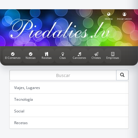
Idioma
Iniciar sesion
El Comienzo
Noticias
Recetas
Citas
Canciones
Chistes
Empresas
Viajes, Lugares
Tecnología
Social
Recetas