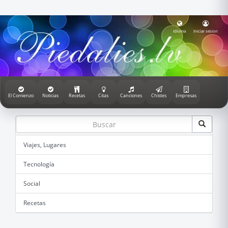
Idioma
Iniciar sesion
El Comienzo
Noticias
Recetas
Citas
Canciones
Chistes
Empresas
Viajes, Lugares
Tecnología
Social
Recetas