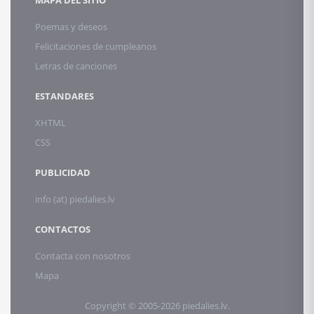
MAPA DEL SITIO
Poemas y deseos
Felicitaciones de cumpleanos
Letras de canciones
ESTANDARES
XHTML
CSS
PUBLICIDAD
info (at) piedalies.lv
CONTACTOS
Contacta con nosotros
Mapa
Copyright © 2005-2026 piedalies.lv.