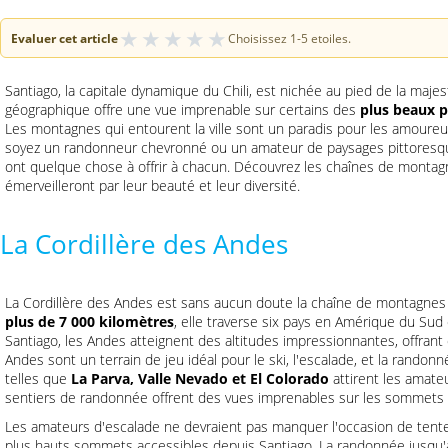
★
★
★
★
★
Evaluer cet article
Choisissez 1-5 etoiles.
Santiago, la capitale dynamique du Chili, est nichée au pied de la maje
géographique offre une vue imprenable sur certains des
plus beaux 
Les montagnes qui entourent la ville sont un paradis pour les amoureu
soyez un randonneur chevronné ou un amateur de paysages pittoresqu
ont quelque chose à offrir à chacun. Découvrez les chaînes de montag
émerveilleront par leur beauté et leur diversité.
La Cordillère des Andes
La Cordillère des Andes est sans aucun doute la chaîne de montagnes 
plus de 7 000 kilomètres
, elle traverse six pays en Amérique du Sud 
Santiago, les Andes atteignent des altitudes impressionnantes, offrant
Andes sont un terrain de jeu idéal pour le ski, l'escalade, et la randonné
telles que
La Parva, Valle Nevado et El Colorado
attirent les amate
sentiers de randonnée offrent des vues imprenables sur les sommets
Les amateurs d'escalade ne devraient pas manquer l'occasion de tenter
plus hauts sommets accessibles depuis Santiago. La randonnée jusqu'a