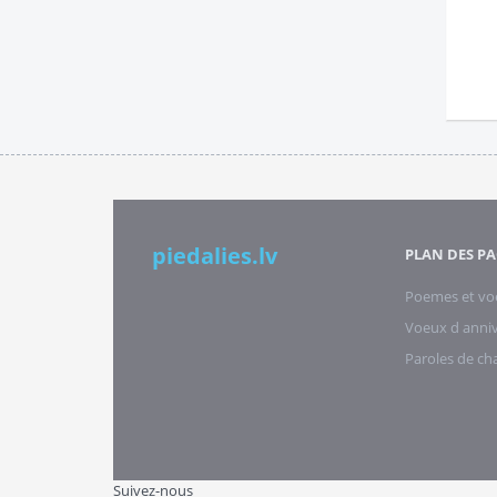
piedalies.lv
PLAN DES PA
Poemes et vo
Voeux d anniv
Paroles de c
Suivez-nous