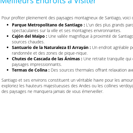
Meilleurs Endroits à Visiter
Pour profiter pleinement des paysages montagneux de Santiago, voici 
Parque Metropolitano de Santiago :
L'un des plus grands parc
spectaculaires sur la ville et ses montagnes environnantes.
Cajón del Maipo :
Une vallée magnifique à proximité de Santiago 
sources chaudes.
Santuario de la Naturaleza El Arrayán :
Un endroit agréable po
randonnée et des zones de pique-nique.
Chutes de Cascada de las Ánimas :
Une retraite tranquille qui 
paysages impressionnants.
Termas de Colina :
Des sources thermales offrant relaxation a
Santiago et ses environs constituent un véritable havre pour les amour
exploriez les hauteurs majestueuses des Andes ou les collines verdoyan
des paysages ne manquera jamais de vous émerveiller.