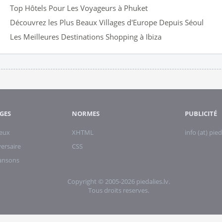
Top Hôtels Pour Les Voyageurs à Phuket
Découvrez les Plus Beaux Villages d'Europe Depuis Séoul
Les Meilleures Destinations Shopping à Ibiza
GES
NORMES
PUBLICITÉ
eux
XHTML
info (at) pied
ersaire
CSS
hansons
Copyright © 2005-2026 piedalies.lv.
Tous droits reserves.