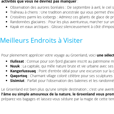
activités que vous ne devriez pas manquer
:
Observation des aurores boréales : De septembre à avril, le ciel 
Traîneau à chiens : Une tradition ancestrale qui vous permet d'e
Croisières parmi les icebergs : Admirez ces géants de glace de pr
Randonnées glaciaires : Pour les plus aventureux, marcher sur un 
Kayak en eaux arctiques : Glissez silencieusement à côté d'impos
Meilleurs Endroits à Visiter
Pour pleinement apprécier votre voyage au Groenland, voici
une sélec
Ilulissat
: Connue pour son fjord glaciaire inscrit au patrimoine 
Nuuk
: La capitale, qui mêle nature brute et vie urbaine avec s
Kangerlussuaq
: Point d'entrée idéal pour une excursion sur la ca
Qaqortoq
: Charmant village coloré célèbre pour ses sculptures 
Sisimiut
: Parfait pour l'observation des baleines et les randonné
Le Groenland est bien plus qu'une simple destination ; c’est une aven
l'âme ou simple amoureux de la nature, le Groenland vous prom
préparez vos bagages et laissez-vous séduire par la magie de cette terr