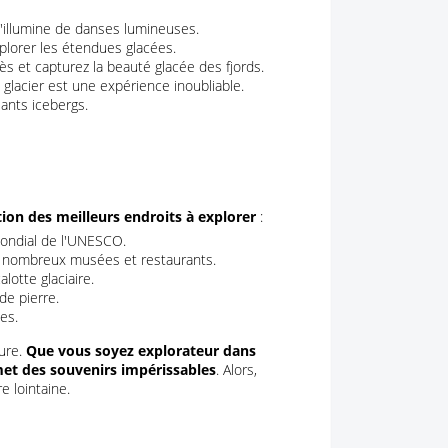
s'illumine de danses lumineuses.
xplorer les étendues glacées.
ès et capturez la beauté glacée des fjords.
glacier est une expérience inoubliable.
ants icebergs.
tion des meilleurs endroits à explorer
:
mondial de l'UNESCO.
es nombreux musées et restaurants.
lotte glaciaire.
de pierre.
es.
ture.
Que vous soyez explorateur dans
et des souvenirs impérissables
. Alors,
e lointaine.