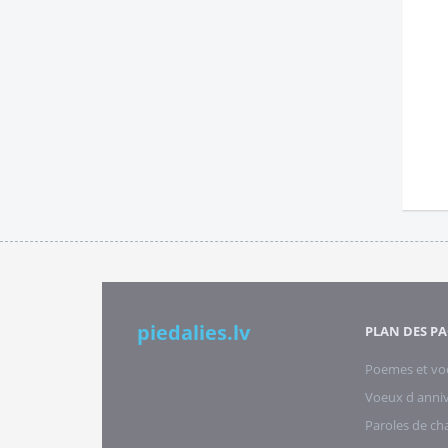
piedalies.lv
PLAN DES PA
Poemes et vo
Voeux d anniv
Paroles de c