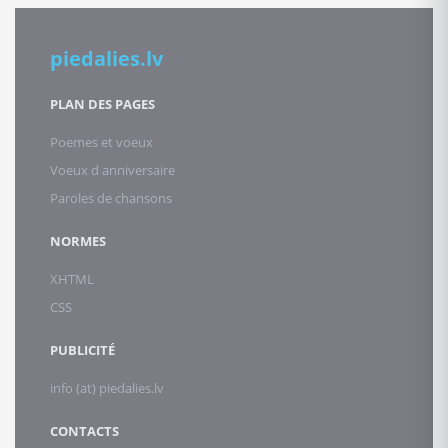
piedalies.lv
PLAN DES PAGES
Poemes et voeux
Voeux d anniversaire
Paroles de chansons
NORMES
XHTML
CSS
PUBLICITÉ
info (at) piedalies.lv
CONTACTS