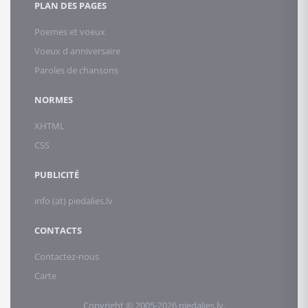
PLAN DES PAGES
Poemes et voeux
Voeux d anniversaire
Paroles de chansons
NORMES
XHTML
CSS
PUBLICITÉ
info (at) piedalies.lv
CONTACTS
Contactez-nous
Carte
Copyright © 2005-2026 piedalies.lv.