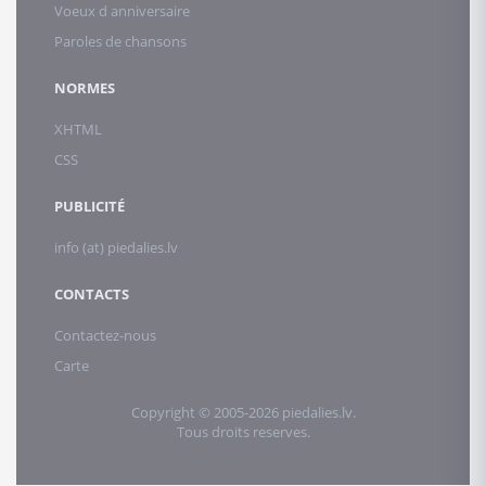
Voeux d anniversaire
Paroles de chansons
NORMES
XHTML
CSS
PUBLICITÉ
info (at) piedalies.lv
CONTACTS
Contactez-nous
Carte
Copyright © 2005-2026 piedalies.lv.
Tous droits reserves.