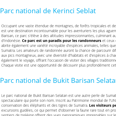
Parc national de Kerinci Seblat
Occupant une vaste étendue de montagnes, de forêts tropicales et de va
est une destination incontournable pour les aventuriers les plus aguer
Barisan, ce parc s'élève à des altitudes impressionnantes, culminant au
d'Indonésie.
Ce parc est un paradis pour les randonneurs
et ceux q
abrite également une variété incroyable d'espèces animales, telles que
Sumatra. Les amateurs de randonnée auront la chance de parcourir diff
aux pics montagneux, avec une diversité d'habitats et d'espèces à chaq
également le voyage, offrant l'occasion de visiter des villages traditio
Chaque visite est une opportunité de découvrir plus profondément cet
Parc national de Bukit Barisan Selat
Le parc national de Bukit Barisan Selatan est une autre perle de Sumat
spectaculaire qui porte son nom. Inscrit au Patrimoine mondial de l'UN
conservation des éléphants et des tigres de Sumatra.
Les visiteurs 
excursions guidées, ce qui permet d'observer la faune rare tout en pro
sentiers de trekking offrent des vues panoramiques imprenables sur les 