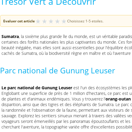
Trésor Vert à Découvrir
★
★
★
★
★
Evaluer cet article
Choisissez 1-5 etoiles.
Sumatra
, la sixième plus grande île du monde, est un véritable paradi
certaines des forêts nationales les plus captivantes du monde. Ces fo
beauté inégalée, mais elles sont aussi essentielles pour l'équilibre éco
cachés de Sumatra, où la biodiversité règne en maître et où l'aventure
Parc national de Gunung Leuser
Le parc national de Gunung Leuser
est l'un des écosystèmes les plu
Englobant une superficie de près de 1 million d'hectares, ce parc est
de plantes et d'animaux endémiques. Vous y trouverez l'
orang-outan
disparition, ainsi que des tigres et des éléphants de Sumatra. Le parc
la randonnée et l'observation de la faune, permettant aux visiteurs de
sauvage. Explorez les sentiers sinueux menant à travers des vallées v
voyageurs seront émerveillés par les panoramas époustouflants et les 
cherchant l'aventure, la topographie variée offre d'excellentes possibil