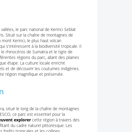
llées, le parc national de Kerinci Seblat
ris. Situé sur la chaîne de montagnes de
 mont Kerinci, le plus haut volcan
ui s'intéressent à la biodiversité tropicale. Il
 le rhinocéros de Sumatra et le tigre de
érentes régions du parc, allant des plaines
ue étape. La culture locale enrichit
nnels et de découvrir les coutumes indigènes.
te région magnifique et préservée.
an
ra, situé le long de la chaîne de montagnes
ESCO, ce parc est essentiel pour la
peuvent explorer
cette région à travers des
fitant du cadre naturel pittoresque. Les
forêts tropicales et les collines