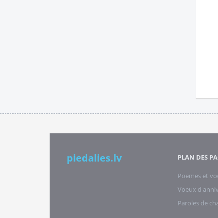
piedalies.lv
PLAN DES PA
Poemes et vo
Voeux d anniv
Paroles de c