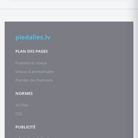
piedalies.lv
PLAN DES PAGES
Poemes et voeux
Voeux d anniversaire
Paroles de chansons
NORMES
XHTML
CSS
PUBLICITÉ