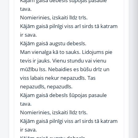
Kājām gaisā debesīs šūpojas pasaule
tava.
Nomierinies, izskaiti līdz trīs.
Kājām gaisā pilnīgi viss arī sirds tā katram
ir sava.
Kājām gaisā augstu debesīs.
Man vienalga kā to sauks. Lidojums pie
tevis ir jauks. Vienu stundu vai vienu
mūžību īss. Nebaidies es būšu drīz un
viss labais nekur nepazudīs. Tas
nepazudīs, nepazudīs.
Kājam gaisā debesīs šūpojas pasaule
tava.
Nomierinies, izskaiti līdz trīs.
Kājām gaisā pilnīgi viss arī sirds tā katram
ir sava.