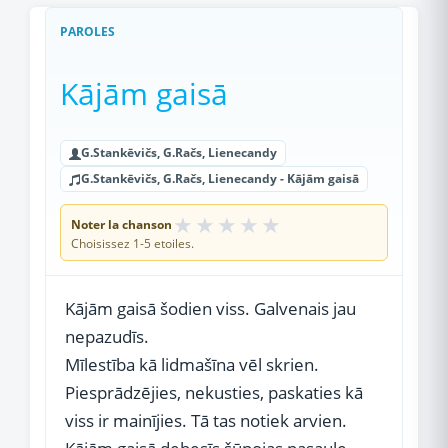
PAROLES
Kājām gaisā
G.Stankēvičs, G.Račs, Lienecandy
G.Stankēvičs, G.Račs, Lienecandy - Kājām gaisā
★
★
★
★
★
Noter la chanson
Choisissez 1-5 etoiles.
Kājām gaisā šodien viss. Galvenais jau
nepazudīs.
Mīlestība kā lidmašīna vēl skrien.
Piesprādzējies, nekusties, paskaties kā
viss ir mainījies. Tā tas notiek arvien.