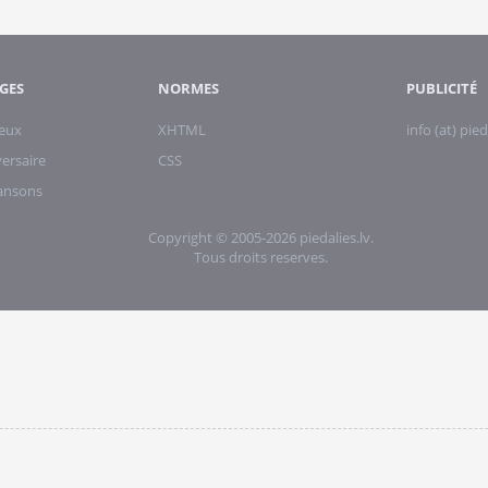
GES
NORMES
PUBLICITÉ
eux
XHTML
info (at) pied
ersaire
CSS
hansons
Copyright © 2005-2026 piedalies.lv.
Tous droits reserves.