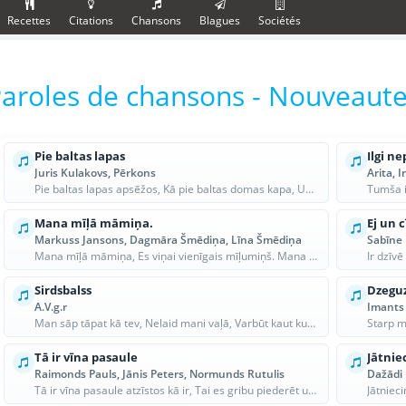
Recettes
Citations
Chansons
Blagues
Sociétés
aroles de chansons - Nouveaut
Pie baltas lapas
Ilgi ne
Juris Kulakovs, Pērkons
Arita, I
Pie baltas lapas apsēžos, Kā pie baltas domas kapa, Un kas pažēlos reiz tos, Kas viens otru n...
Mana mīļā māmiņa.
Ej un c
Markuss Jansons, Dagmāra Šmēdiņa, Līna Šmēdiņa
Sabīne 
Mana mīļā māmiņa, Es viņai vienīgais mīļumiņš. Mana mīļā māmiņa, Mani mīļi mīlēj. Mani mīļi a...
Sirdsbalss
Dzeguz
A.V.g.r
Imants 
Man sāp tāpat kā tev, Nelaid mani vaļā, Varbūt kaut kur citur, Lūdzu pacel mani spārnos, Cik...
Tā ir vīna pasaule
Jātnie
Raimonds Pauls, Jānis Peters, Normunds Rutulis
Dažādi
Tā ir vīna pasaule atzīstos kā ir, Tai es gribu piederēt un no visas sirds, Tā ir vīna dvēsel...