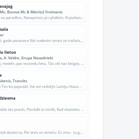
avajag
Mc, Borova Mc & Mārtiņš Freimanis
Izdzeits nu paradīzis, Nasaprosts pi cylvākim, Krytušais eņgeļs, Apkuort pasaulei kleist. Dīn...
sala
er
No 1916. gada pavasara līdz rudenim otrais un trešais, Strēlnieku bataļons kopā ar krievu daļ...
du lietus
is, A. Veldre, Grupa Novadnieki
Neraudi, meitēn, par ievziedu lietu, Tās vēl nav beigas, netici tam. Brauksim mēs projām uz s...
s
ubenis, Tranzīts
Es gribu Tev ko pajautāt, Vai esi redzējis Latviju rītausmā - jā, Tad varam sākt, Par sajūtām...
dziesma
Gaņau kāds tev prasīs, Pierādīt to mirkli, Kad skatoties man acīes, Kopā ar tevi sirdī, Gaņau...
Kad klētiņā dusēsi tu, Pie tevis es aiziešu. Es zinu - tu gaidīsi mani, ai, mani, Un durtiņas...