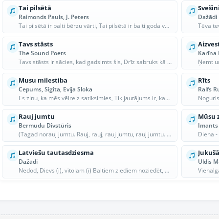
Tai pilsētā
Svešin
Raimonds Pauls, J. Peters
Dažādi
Tai pilsētā ir balti bērzu vārti, Tai pilsētā ir balti goda vārti, Tai pilsētai deg lūpās bur...
Tavs stāsts
Aizves
The Sound Poets
Karīna 
Tavs stāsts ir sācies, kad gadsimts šis, Drīz sabruks kā kāršu nams, tad zelts, Un nogrims ta...
Musu milestiba
Rīts
Cepums, Sigita, Evija Sloka
Ralfs R
Es zinu, ka mēs vēlreiz satiksimies, Tik jautājums ir, kad tas būs un kur. Par spīti tam, ka...
Rauj jumtu
Mūsu 
Bermudu Divstūris
Imants 
(Tagad norauj jumtu. Rauj, rauj, rauj jumtu, rauj jumtu. Rauj, rauj, rauj jumtu, rauj jumtu....
Latviešu tautasdziesma
Jukušā
Dažādi
Nedod, Dievs (i), vītolam (i) Baltiem ziediem noziedēt, Piedziedājums: 2x, Visskaistāko meite...