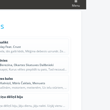
Menu
es
palikt
nlay Feat. Crust
Tumša iela, tās galā kāds, Mēģina debesis uzrunāt. Zem kājām klusām ledus kliedz, Tev zvaigzn...
īnies
Berezina, Okartes Skatuves Dalībnieki
Ir dzīvē sapņi, Kurus vēlies piepildīt tu pats, Tad nezaudē cerību, Ej un cīnies nepadodies t...
es balss
Kalniņš, Māris Čaklais, Menuets
Starp mašīnām, motoriem, meitenēm, Uz ielu stūriem, kas salst; Starp rēcieniem, rūcieniem, sv...
ciņa dēliņš biju
Jātnieciņa dēliņš biju, Jāju dienu, jāju nakti. Uzjāj vienu augstu kalnu, Lejā dziļu avotiņu....