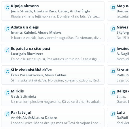
Ripoja akmens
Maņ n
Jānis Strazds, Guntars Račs, Cacao, Andris Ērglis
Borova 
Ripoja akmens lejā no kalna, Domāja kā nu būs, Vai zemu kritīs, vai tālu ripos, Vai saules sm...
Adata un diegs
Nāves 
Imants Kalniņš, Ainars Mielavs
Skyforg
Ir katreiz vairāki, kas vienmēr atgriežas, Pa vienam, divatā, pa simtiem kolonnās. Kad skaļi...
Es paiešu uz citu pusi
Ievzie
Lustigais Blumizers
A. Nagl
Es paiešu uz citu pusi, Paskatīties kā tur iet. Es tajā ilgi neuzkavēšos, Man nedaudz vienam...
Šī ir visskaistākā dzīve
Straut
Ēriks Pozemkovskis, Māris Čaklais
Ralfs R
Šī ir visskaistākā dzīve, No visām, ko esmu dzīvojis, Redzi - saule, saulīte, Dzīva pavisam,...
Mirklis
Beigu 
Gatis Stūrnieks
S.I.l.s.
Uz maniem pleciem nogurums, Kā vakardiena, Es atkal esmu viens, Visapkārt nav neviena, Ceļa p...
Par latviju!
Lulu
Andris Aivičs&Laura Dabare
Dažādi
Latvian Lyrics: Mans draugs mēs ar Tevi dzīvojam Latvijā. Mēs bieži nesaprotam, bet mums tā i...