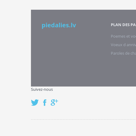
piedalies.lv
PLAN DES PA
Poemes et vo
Voeux d anniv
Paroles de c
Suivez-nous