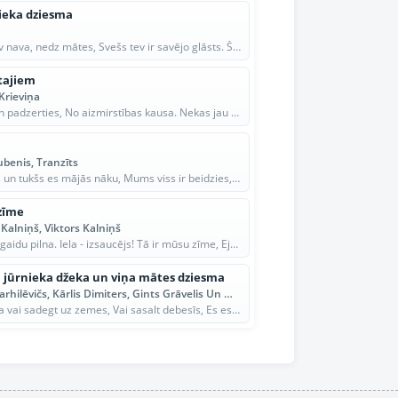
ieka dziesma
Tēva tev nava, nedz mātes, Svešs tev ir savējo glāsts. Šodien tu šeit, kurp gan rītu, Dzīs te...
tajiem
Krieviņa
Ņemt un padzerties, No aizmirstības kausa. Nekas jau nemainās. Nekas jau nezūd. Pagātni nevar...
ubenis, Tranzīts
Noguris un tukšs es mājās nāku, Mums viss ir beidzies, Dārgums mans par kapeikām ir pārdots,...
zīme
Kalniņš, Viktors Kalniņš
Diena - gaidu pilna. Iela - izsaucējs! Tā ir mūsu zīme, Ejam - rīta vējš. Stunda - cik tā ska...
 jūrnieka džeka un viņa mātes dziesma
Uldis Marhilēvičs, Kārlis Dimiters, Gints Grāvelis Un Mirdza Martinsone
Vienalga vai sadegt uz zemes, Vai sasalt debesīs, Es esmu vien silta gaļa, Ko saprāts vairs n...