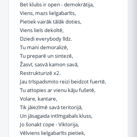
Bet klubs ir open - demokrātija,
Viens, mazs lielgabarīts,
Pietiek vairāk tālāk doties,
Viens liels dekoltē,
Dziedi everybody līdz.
Tu mani demoralizē,
Tu preparē un sintezē,
Žasvī, sasvā kamon savā,
Restrukturizē x2.
Jau trīspadsmito reizi beidzot fuertē,
Tu attopies ar vienu kāju fušetē,
Volare, kantare,
Tik jāiezīmē savā teritorijā,
Un jāsagaida intīmgabals kluss,
Jo šonakt cope - Viktorija,
Vēlviens lielgabarīts pietiek,