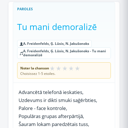
PAROLES
Tu mani demoralizē
A. Freidenfelds, Ģ. Lūsis, N. Jakušonoks
A. Freidenfelds, Ģ. Lūsis, N. Jakušonoks - Tu mani
demoralizē
★
★
★
★
★
Noter la chanson
Choisissez 1-5 etoiles.
Advancētā telefonā ieskaties,
Uzdevums ir dikti smuki saģērbties,
Palore - face kontrole,
Populāras grupas afterpārtijā,
Šauram lokam paredzētais tuss,