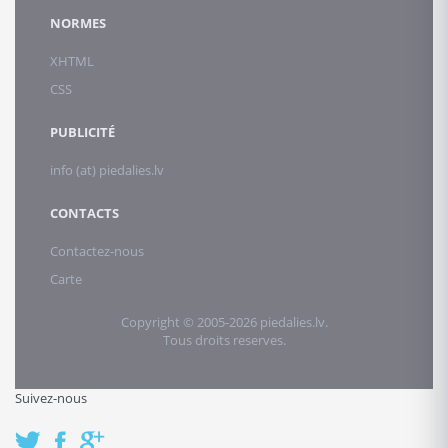
NORMES
XHTML
CSS
PUBLICITÉ
info (at) piedalies.lv
CONTACTS
Contactez-nous
Carte
Copyright © 2005-2026 piedalies.lv.
Tous droits reserves.
Suivez-nous