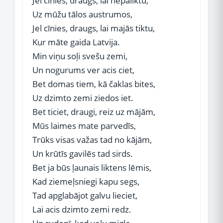
Jel cīnies, draugs, lai nepaliktu,
Uz mūžu tālos austrumos,
Jel cīnies, draugs, lai majās tiktu,
Kur māte gaida Latvija.
Min viņu soļi svešu zemi,
Un nogurums ver acis ciet,
Bet domas tiem, kā čaklas bites,
Uz dzimto zemi ziedos iet.
Bet ticiet, draugi, reiz uz mājām,
Mūs laimes mate parvedīs,
Trūks visas važas tad no kājām,
Un krūtīs gavilēs tad sirds.
Bet ja būs ļaunais liktens lēmis,
Kad ziemeļsniegi kapu segs,
Tad apglabājot galvu lieciet,
Lai acis dzimto zemi redz.