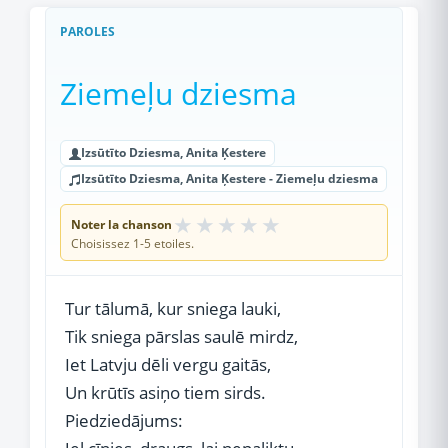
PAROLES
Ziemeļu dziesma
Izsūtīto Dziesma, Anita Ķestere
Izsūtīto Dziesma, Anita Ķestere - Ziemeļu dziesma
★
★
★
★
★
Noter la chanson
Choisissez 1-5 etoiles.
Tur tālumā, kur sniega lauki,
Tik sniega pārslas saulē mirdz,
Iet Latvju dēli vergu gaitās,
Un krūtīs asiņo tiem sirds.
Piedziedājums: