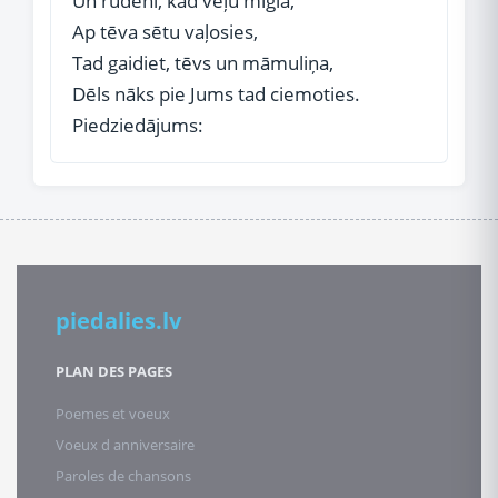
Un rudenī, kad veļu migla,
Ap tēva sētu vaļosies,
Tad gaidiet, tēvs un māmuliņa,
Dēls nāks pie Jums tad ciemoties.
Piedziedājums:
piedalies.lv
PLAN DES PAGES
Poemes et voeux
Voeux d anniversaire
Paroles de chansons