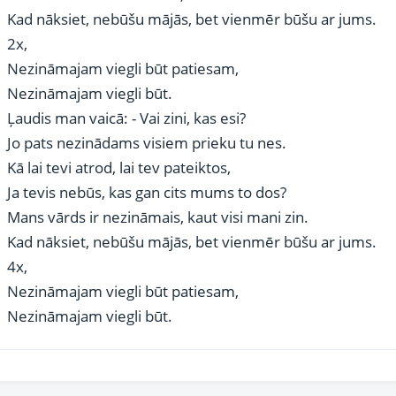
Kad nāksiet, nebūšu mājās, bet vienmēr būšu ar jums.
2x,
Nezināmajam viegli būt patiesam,
Nezināmajam viegli būt.
Ļaudis man vaicā: - Vai zini, kas esi?
Jo pats nezinādams visiem prieku tu nes.
Kā lai tevi atrod, lai tev pateiktos,
Ja tevis nebūs, kas gan cits mums to dos?
Mans vārds ir nezināmais, kaut visi mani zin.
Kad nāksiet, nebūšu mājās, bet vienmēr būšu ar jums.
4x,
Nezināmajam viegli būt patiesam,
Nezināmajam viegli būt.