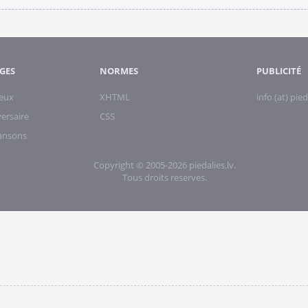
GES
NORMES
PUBLICITÉ
eux
XHTML
info (at) pied
ersaire
CSS
hansons
Copyright © 2005-2026 piedalies.lv.
Tous droits reserves.