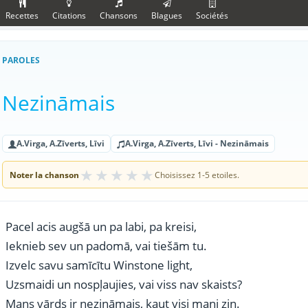
Recettes
Citations
Chansons
Blagues
Sociétés
PAROLES
Nezināmais
A.Virga, A.Zīverts, Līvi
A.Virga, A.Zīverts, Līvi - Nezināmais
★
★
★
★
★
Noter la chanson
Choisissez 1-5 etoiles.
Pacel acis augšā un pa labi, pa kreisi,
Ieknieb sev un padomā, vai tiešām tu.
Izvelc savu samīcītu Winstone light,
Uzsmaidi un nospļaujies, vai viss nav skaists?
Mans vārds ir nezināmais, kaut visi mani zin.