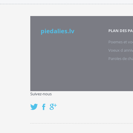
piedalies.lv
PLAN DES PA
Poemes et vo
Voeux d anniv
Paroles de c
Suivez-nous