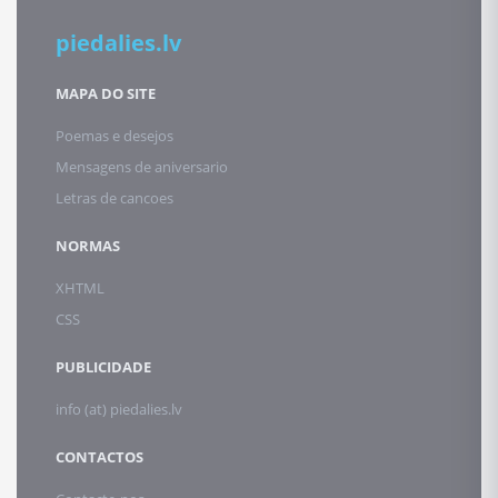
piedalies.lv
MAPA DO SITE
Poemas e desejos
Mensagens de aniversario
Letras de cancoes
NORMAS
XHTML
CSS
PUBLICIDADE
info (at) piedalies.lv
CONTACTOS