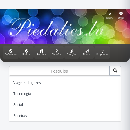
Idioma
Entrar
O Começo
Notícias
Receitas
Citações
Canções
Piadas
Empresas
Viagens, Lugares
Tecnologia
Social
Receitas