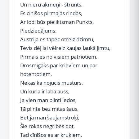
Un nieru akmeņi - štrunts,
Es cīnīšos pirmajās rindās,
Ar lodi būs pieliktsman Punkts,
Piedziedājums:
Austrija es tāpēc otreiz dzimtu,
Tevis dēļ lai vēlreiz kaujas laukā ļimtu,
Pirmais es no visiem patriotiem,
Drosmīgāks par krieviem un par
hotentotiem,
Nekas ka nojucis musturs,
Un kurla ir labā auss,
Ja vien man plinti iedos,
Tā plinte bez mitas šaus,
Bet ja man šaujamstroķi,
Šie rokās negribēs dot,
Tad cīnīšos es ar kruķiem,