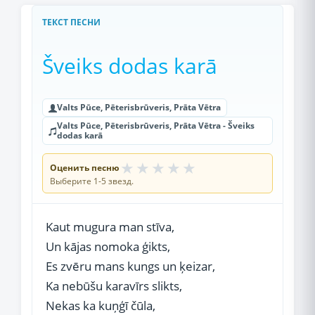
ТЕКСТ ПЕСНИ
Šveiks dodas karā
Valts Pūce, Pēterisbrūveris, Prāta Vētra
Valts Pūce, Pēterisbrūveris, Prāta Vētra - Šveiks
dodas karā
★
★
★
★
★
Оценить песню
Выберите 1-5 звезд.
Kaut mugura man stīva,
Un kājas nomoka ģikts,
Es zvēru mans kungs un ķeizar,
Ka nebūšu karavīrs slikts,
Nekas ka kuņģī čūla,