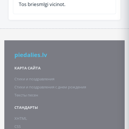
Tos briesmīgi vicinot.
piedalies.lv
КАРТА САЙТА
Стихи и поздравления
Стихи и поздравления с днем рождения
Тексты песен
СТАНДАРТЫ
XHTML
CSS