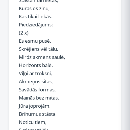
Stāsta man lietas,
Kuras es zinu,
Kas tikai liekās.
Piedziedājums:
(2 x)
Es esmu pusē,
Skrējiens vēl tālu.
Mirdz akmens saulē,
Horizonts bālē.
Viļņi ar troksni,
Akmeņos sitas,
Savādās formas,
Mainās bez mitas.
Jūra joprojām,
Brīnumus stāsta,
Noticu tiem,