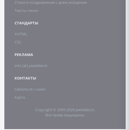
Стихи и поздравления с днем рождения
Тексты песен
СТАНДАРТЫ
XHTML
CSS
РЕКЛАМА
info (at) piedalies.lv
КОНТАКТЫ
Связаться с нами
Карта
Copyright © 2005-2026 piedalies.lv.
Все права защищены.