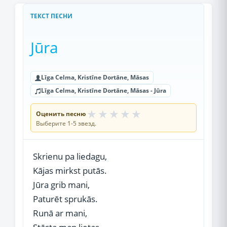
ТЕКСТ ПЕСНИ
Jūra
Līga Celma, Kristīne Dortāne, Māsas
Līga Celma, Kristīne Dortāne, Māsas - Jūra
★
★
★
★
★
Оценить песню
Выберите 1-5 звезд.
Skrienu pa liedagu,
Kājas mirkst putās.
Jūra grib mani,
Paturēt sprukās.
Runā ar mani,