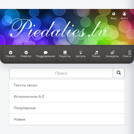
Язык
Войти
Начало
Новости
Поздравления
Рецепты
Цитаты
Песни
Анекдоты
Компан
Тексты песен
Исполнители A-Z
Популярные
Новые