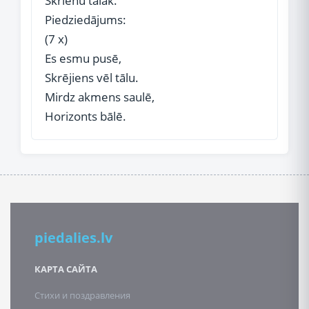
Skrienu tālāk.
Piedziedājums:
(7 x)
Es esmu pusē,
Skrējiens vēl tālu.
Mirdz akmens saulē,
Horizonts bālē.
piedalies.lv
КАРТА САЙТА
Стихи и поздравления