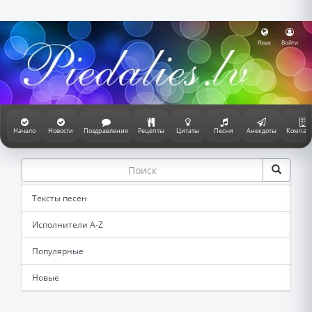
Язык
Войти
Начало
Новости
Поздравления
Рецепты
Цитаты
Песни
Анекдоты
Компан
Тексты песен
Исполнители A-Z
Популярные
Новые