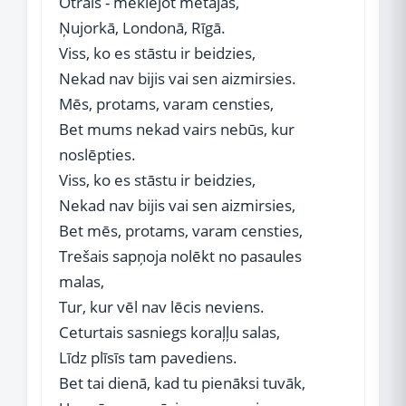
Otrais - meklējot mētājās,
Ņujorkā, Londonā, Rīgā.
Viss, ko es stāstu ir beidzies,
Nekad nav bijis vai sen aizmirsies.
Mēs, protams, varam censties,
Bet mums nekad vairs nebūs, kur
noslēpties.
Viss, ko es stāstu ir beidzies,
Nekad nav bijis vai sen aizmirsies,
Bet mēs, protams, varam censties,
Trešais sapņoja nolēkt no pasaules
malas,
Tur, kur vēl nav lēcis neviens.
Ceturtais sasniegs koraļļu salas,
Līdz plīsīs tam pavediens.
Bet tai dienā, kad tu pienāksi tuvāk,