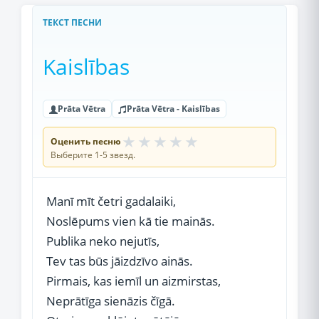
ТЕКСТ ПЕСНИ
Kaislības
Prāta Vētra
Prāta Vētra - Kaislības
★
★
★
★
★
Оценить песню
Выберите 1-5 звезд.
Manī mīt četri gadalaiki,
Noslēpums vien kā tie mainās.
Publika neko nejutīs,
Tev tas būs jāizdzīvo ainās.
Pirmais, kas iemīl un aizmirstas,
Neprātīga sienāzis čīgā.