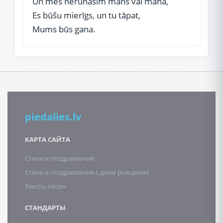
Un mēs nerunāsim mans vai mana,
Es būšu mierīgs, un tu tāpat,
Mums būs gana.
piedalies.lv
КАРТА САЙТА
Стихи и поздравления
Стихи и поздравления с днем рождения
Тексты песен
СТАНДАРТЫ