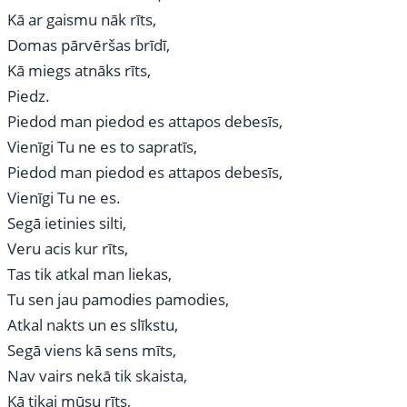
Kā ar gaismu nāk rīts,
Domas pārvēršas brīdī,
Kā miegs atnāks rīts,
Piedz.
Piedod man piedod es attapos debesīs,
Vienīgi Tu ne es to sapratīs,
Piedod man piedod es attapos debesīs,
Vienīgi Tu ne es.
Segā ietinies silti,
Veru acis kur rīts,
Tas tik atkal man liekas,
Tu sen jau pamodies pamodies,
Atkal nakts un es slīkstu,
Segā viens kā sens mīts,
Nav vairs nekā tik skaista,
Kā tikai mūsu rīts,