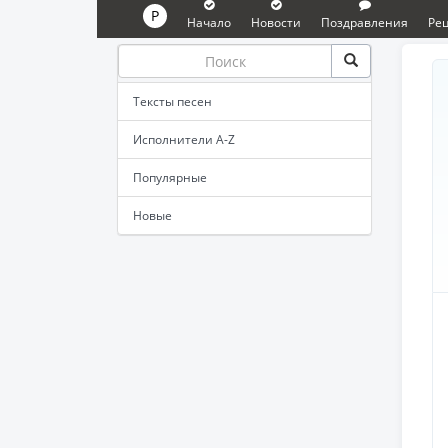
P
Начало
Новости
Поздравления
Ре
Тексты песен
Исполнители A-Z
Популярные
Новые