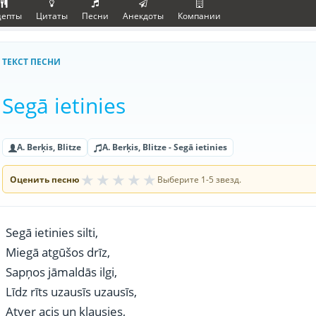
цепты
Цитаты
Песни
Анекдоты
Компании
ТЕКСТ ПЕСНИ
Segā ietinies
A. Berķis, Blitze
A. Berķis, Blitze - Segā ietinies
★
★
★
★
★
Оценить песню
Выберите 1-5 звезд.
Segā ietinies silti,
Miegā atgūšos drīz,
Sapņos jāmaldās ilgi,
Līdz rīts uzausīs uzausīs,
Atver acis un klausies,