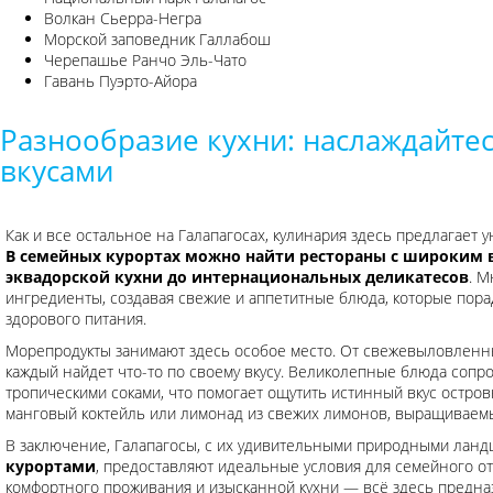
Волкан Сьерра-Негра
Морской заповедник Галлабош
Черепашье Ранчо Эль-Чато
Гавань Пуэрто-Айора
Разнообразие кухни: наслаждайте
вкусами
Как и все остальное на Галапагосах, кулинария здесь предлагает 
В семейных курортах можно найти рестораны с широким 
эквадорской кухни до интернациональных деликатесов
. М
ингредиенты, создавая свежие и аппетитные блюда, которые порад
здорового питания.
Морепродукты занимают здесь особое место. От свежевыловленны
каждый найдет что-то по своему вкусу. Великолепные блюда сопр
тропическими соками, что помогает ощутить истинный вкус остров
манговый коктейль или лимонад из свежих лимонов, выращиваемы
В заключение, Галапагосы, с их удивительными природными лан
курортами
, предоставляют идеальные условия для семейного о
комфортного проживания и изысканной кухни — всё здесь предн