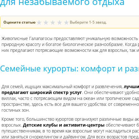
для незабываемого отдыха
★
★
★
★
★
Оцените статью
Выберите 1-5 звезд.
Живописные Галапагосы предоставляют уникальную возможность 
природную красоту и богатое биологическое разнообразие. Когда 
них предлагают потрясающие возможности как для взрослых, так и
Семейные курорты: комфорт и ра
Для семей, ищущих максимальный комфорт и развлечения,
лучши
предлагают широкий спектр услуг
. Они обеспечивают удобн
виллах, часто с потрясающим видом на океан или тропические сад
пространстве, здесь есть все для вашего удобства: от современ
гостиных зон.
Кроме того, большинство курортов организуют различные виды акти
взрослых.
Детские клубы и активити-центры
обеспечивают б
путешественникам, в то время как взрослые могут насладиться р
или заняться сноркелингом и дайвингом. Для всех возрастов пред