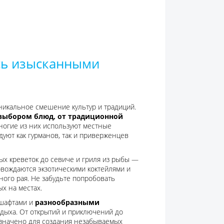
сь изысканными
уникальное смешение культур и традиций.
выбором блюд, от традиционной
ногие из них используют местные
уют как гурманов, так и приверженцев
х креветок до севиче и гриля из рыбы —
овождаются экзотическими коктейлями и
ного рая. Не забудьте попробовать
х на местах.
дшафтами и
разнообразными
тдыха. От открытий и приключений до
азначено для создания незабываемых