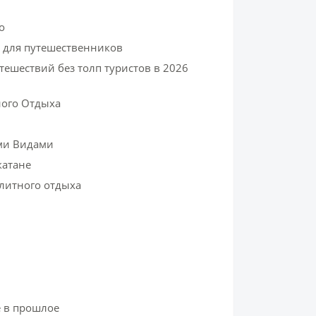
о
 для путешественников
тешествий без толп туристов в 2026
ного Отдыха
ми Видами
катане
литного отдыха
е в прошлое