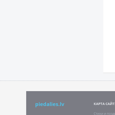
piedalies.lv
КАРТА САЙТ
Стихи и поз