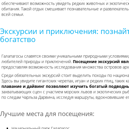
обеспечивают возможность увидеть редких животных и экзотическ
обитания. Такой отдых смешивает познавательные и развлекател
всей семьи.
Экскурсии и приключения: познай
богатство
Галапагосы славятся своими уникальными природными условиями,
любителей природы и приключений.
Посещение экскурсий явл
предоставляя возможность исследования множества островов архи
Среди обязательных экскурсий стоит выделить походы по национ
Здесь вы увидите гигантских черепах, игуан и редких птиц, таких
плавание и дайвинг позволяют изучить богатый подводн
захватывающих сцен с участием морских львов и экзотических рыб
по следам Чарльза Дарвина, исследуя маршруты, вдохновившие е
Лучшие места для посещения:
Национальный парк Галапагос