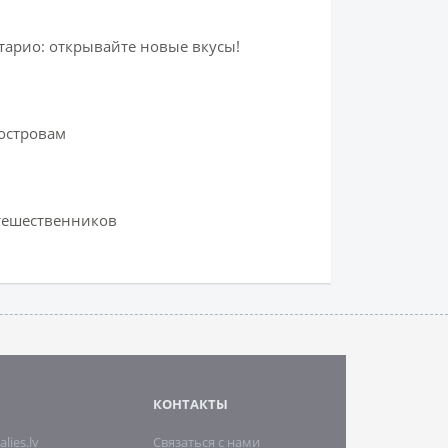
тарио: открывайте новые вкусы!
островам
утешественников
КОНТАКТЫ
alies.lv
Связаться с нами