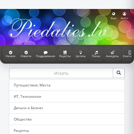
Язык
Войти
Начало
Новости
Поздравления
Рецепты
Цитаты
Песни
Анекдоты
Компан
Путешествия, Места
ИТ, Технологии
Деньги и Бизнес
Общество
Рецепты