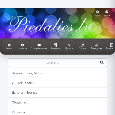
Язык
Войти
Начало
Новости
Поздравления
Рецепты
Цитаты
Песни
Анекдоты
Компан
Путешествия, Места
ИТ, Технологии
Деньги и Бизнес
Общество
Рецепты